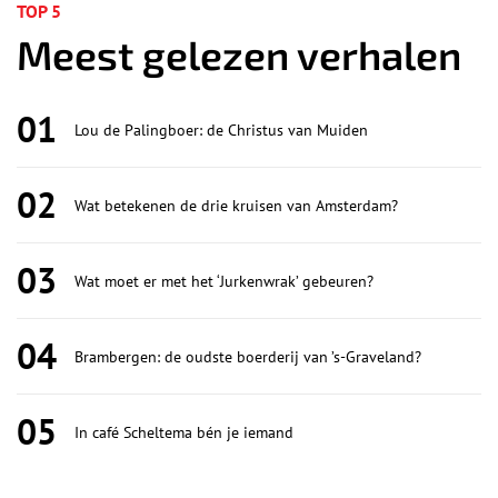
TOP 5
Meest gelezen verhalen
01
Lou de Palingboer: de Christus van Muiden
02
Wat betekenen de drie kruisen van Amsterdam?
03
Wat moet er met het ‘Jurkenwrak’ gebeuren?
04
Brambergen: de oudste boerderij van ’s-Graveland?
05
In café Scheltema bén je iemand