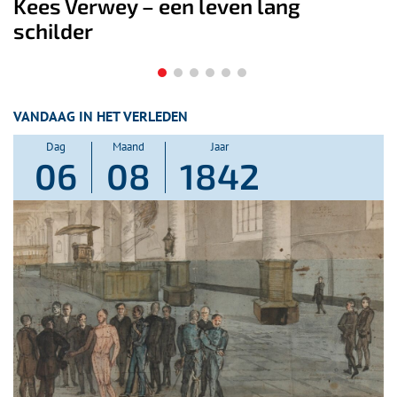
lang
De Wateratlas van Noord-Ho
geeft inzicht in onze relatie 
water
VANDAAG IN HET VERLEDEN
Dag
Maand
Jaar
06
08
1842