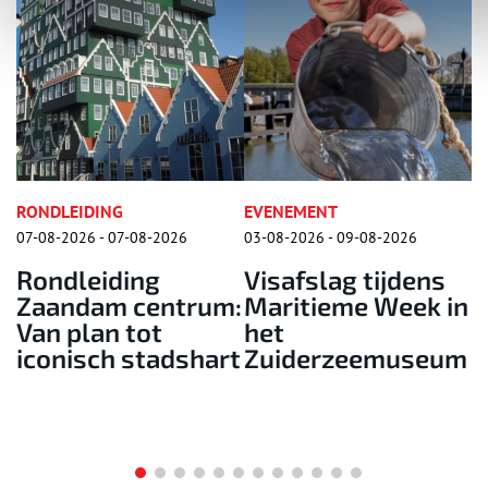
G
EVENEMENT
EVENEMENT
07-08-2026
03-08-2026 - 09-08-2026
07-07-2026 - 13-0
ding
Visafslag tijdens
Zomer bij 
 centrum:
Maritieme Week in
Radboud:
 tot
het
Middelee
 stadshart
Zuiderzeemuseum
Kampemen
Sprookjesk
valkenier 
veel meer!