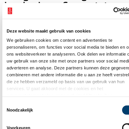
Landen I: van Cunera tot
Lambertus
Deze website maakt gebruik van cookies
We gebruiken cookies om content en advertenties te
WAAR BEN JIJ NU?
personaliseren, om functies voor social media te bieden en 
Verhalen op
ons websiteverkeer te analyseren. Ook delen we informatie 
de kaart
uw gebruik van onze site met onze partners voor social medi
adverteren en analyse. Deze partners kunnen deze gegeven
combineren met andere informatie die u aan ze heeft verstrek
Op de verhalenkaart kan je precies zien wat zich vroeger
die ze hebben verzameld op basis van uw gebruik van hun
overal heeft afgespeeld. Bij jou in de buurt, maar ook op
services. U gaat akkoord met de cookies en het
andere plekken in Noord-Holland. Ga mee op avontuur door
privacystatement
als u onze website blijft gebruiken.
jouw eigen provincie!
Toestemmingsselectie
Noodzakelijk
Ontdek
Voorkeuren