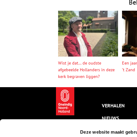
Be
Wist je dat… de oudste
Een jaa
afgebeelde Hollanders in deze
’t Zand
kerk begraven liggen?
VERHALEN
NIEUWS
KALENDER
Deze website maakt gebru