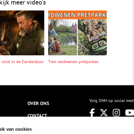
kijk meer video's
r rond in de Eendenkooi
Tien verdwenen pretparken
Volg ONH op social med
OVER ONS
CONTACT
NIEUWSBRIEF
ik van cookies