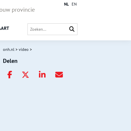
NL
EN
jouw provincie
AART
onh.nl
>
video
>
Delen