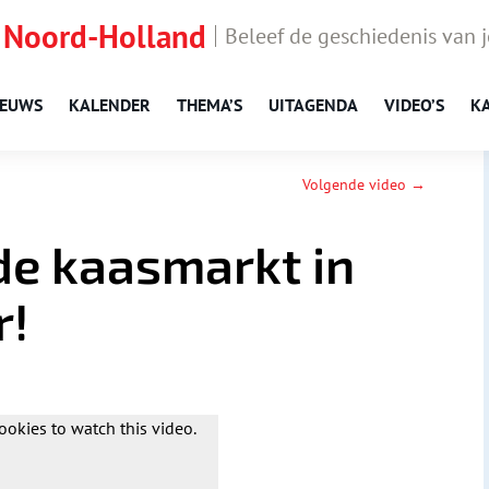
 Noord-Holland
Beleef de geschiedenis van 
IEUWS
KALENDER
THEMA’S
UITAGENDA
VIDEO’S
K
Volgende video →
de kaasmarkt in
r!
ookies to watch this video.