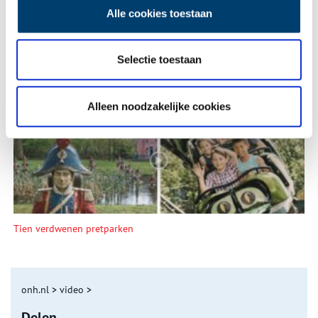
Alle cookies toestaan
Selectie toestaan
Een jaar rond in de Eendenkooi ’t Zand
Alleen noodzakelijke cookies
Tien verdwenen pretparken
onh.nl
>
video
>
Delen