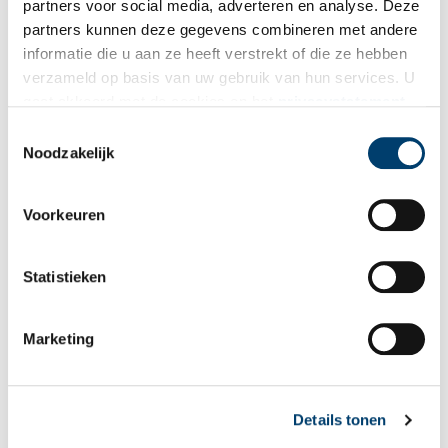
partners voor social media, adverteren en analyse. Deze
partners kunnen deze gegevens combineren met andere
informatie die u aan ze heeft verstrekt of die ze hebben
Vink dit aan als u op de hoogte gehouden wil worden.
verzameld op basis van uw gebruik van hun services. U
gaat akkoord met de cookies en het
privacystatement
als u onze website blijft gebruiken.
Toestemmingsselectie
Noodzakelijk
Bekijk meer video's
Voorkeuren
Statistieken
Marketing
Tien verdwenen pretparken
Details tonen