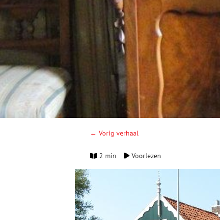
← Vorig verhaal
2 min
Voorlezen