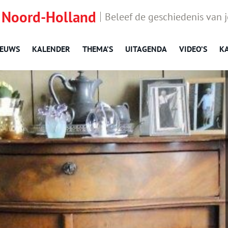
 Noord-Holland
Beleef de geschiedenis van 
IEUWS
KALENDER
THEMA’S
UITAGENDA
VIDEO’S
K