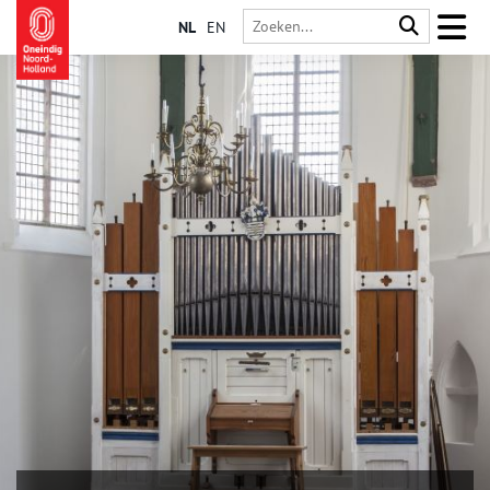
NL
EN