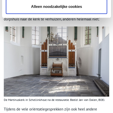
horeca en dorpshuis staat nog steeds bovenaan. Het is lastig, want
Alleen noodzakelijke cookies
je wilt het iedereen naar de zin maken en niet iedereen wil
hetzelfde. Sommige mensen zien het wel zitten om het
dorpshuis naar de kerk te verhuizen, anderen helemaal niet.’
De Martinuskerk in Schellinkhout na de restauratie. Beeld: Jan van Dalen, BOEi.
Tijdens de vele oriëntatiegesprekken zijn ook heel andere