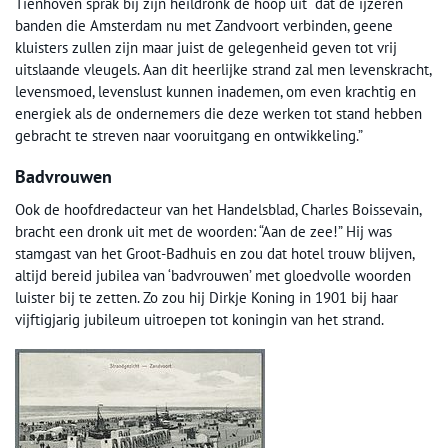
Tienhoven sprak bij zijn heildronk de hoop uit “dat de ijzeren
banden die Amsterdam nu met Zandvoort verbinden, geene
kluisters zullen zijn maar juist de gelegenheid geven tot vrij
uitslaande vleugels. Aan dit heerlijke strand zal men levenskracht,
levensmoed, levenslust kunnen inademen, om even krachtig en
energiek als de ondernemers die deze werken tot stand hebben
gebracht te streven naar vooruitgang en ontwikkeling.”
Badvrouwen
Ook de hoofdredacteur van het Handelsblad, Charles Boissevain,
bracht een dronk uit met de woorden: “Aan de zee!” Hij was
stamgast van het Groot-Badhuis en zou dat hotel trouw blijven,
altijd bereid jubilea van ‘badvrouwen’ met gloedvolle woorden
luister bij te zetten. Zo zou hij Dirkje Koning in 1901 bij haar
vijftigjarig jubileum uitroepen tot koningin van het strand.