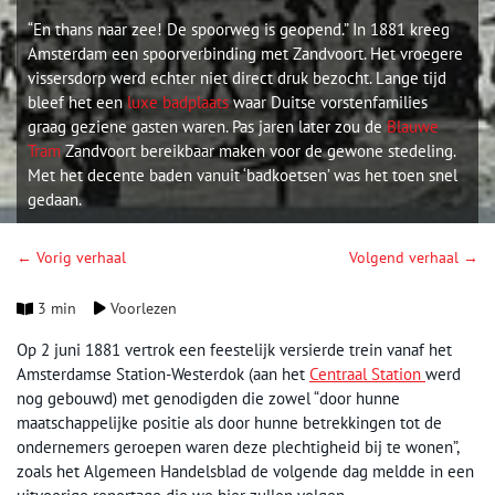
“En thans naar zee! De spoorweg is geopend.” In 1881 kreeg
Amsterdam een spoorverbinding met Zandvoort. Het vroegere
vissersdorp werd echter niet direct druk bezocht. Lange tijd
bleef het een
luxe badplaats
waar Duitse vorstenfamilies
graag geziene gasten waren. Pas jaren later zou de
Blauwe
Tram
Zandvoort bereikbaar maken voor de gewone stedeling.
Met het decente baden vanuit ‘badkoetsen’ was het toen snel
gedaan.
← Vorig verhaal
Volgend verhaal →
3 min
Voorlezen
Op 2 juni 1881 vertrok een feestelijk versierde trein vanaf het
Amsterdamse Station-Westerdok (aan het
Centraal Station
werd
nog gebouwd) met genodigden die zowel “door hunne
maatschappelijke positie als door hunne betrekkingen tot de
ondernemers geroepen waren deze plechtigheid bij te wonen”,
zoals het Algemeen Handelsblad de volgende dag meldde in een