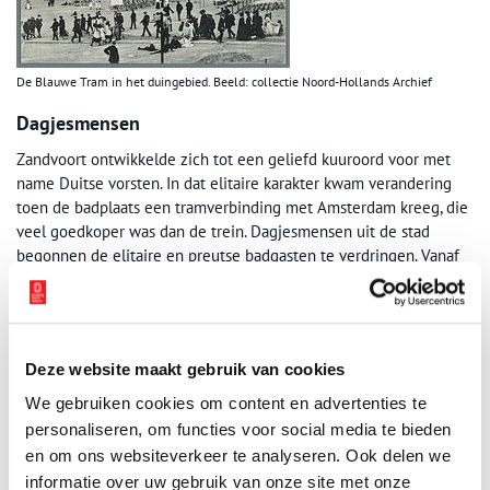
De Blauwe Tram in het duingebied. Beeld: collectie Noord-Hollands Archief
Dagjesmensen
Zandvoort ontwikkelde zich tot een geliefd kuuroord voor met
name Duitse vorsten. In dat elitaire karakter kwam verandering
toen de badplaats een tramverbinding met Amsterdam kreeg, die
veel goedkoper was dan de trein. Dagjesmensen uit de stad
begonnen de elitaire en preutse badgasten te verdringen. Vanaf
het seizoen 1905 was er een directe tramlijn tussen Amsterdam
en Zandvoort, met als opstapplaats het Spui (later Spuistraat).
Vanaf 1924 reden op die lijn onder meer zware tramstellen uit
Boedapest die sterk tot de verbeelding spraken.
Deze website maakt gebruik van cookies
Haarlemmers en Boedapesters
We gebruiken cookies om content en advertenties te
personaliseren, om functies voor social media te bieden
Lex Lammen, die in de jaren vijftig op de Admiraal de Ruijterweg
woonde, vertelt in de boekjesreeks ‘Bibliotheek van Amsterdamse
en om ons websiteverkeer te analyseren. Ook delen we
herinneringen’ hoe de verschillende typen tramstellen met
informatie over uw gebruik van onze site met onze