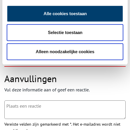
Ontvang de nieuwsbrief
Alle cookies toestaan
Wilt u op de hoogte blijven van de mooiste verhalen en het
laatste erfgoednieuws? Schrijf u dan nu in voor onze
wekelijkse nieuwsbrief!
Selectie toestaan
Alleen noodzakelijke cookies
Bij inschrijving gaat u akkoord met ons
privacybeleid
.
Aanvullingen
Vul deze informatie aan of geef een reactie.
Vereiste velden zijn gemarkeerd met *. Het e-mailadres wordt niet