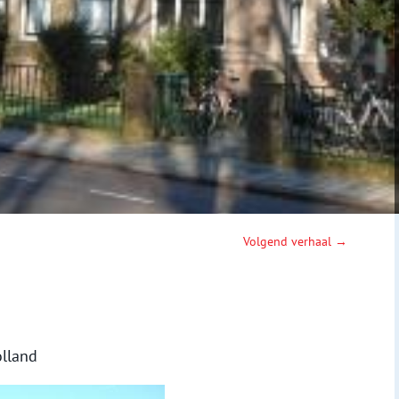
Volgend verhaal →
lland