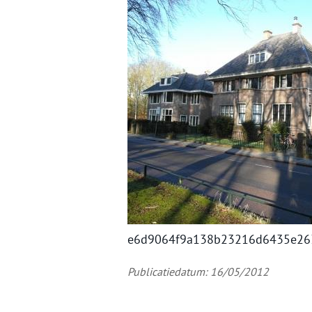
e6d9064f9a138b23216d6435e26
Publicatiedatum: 16/05/2012