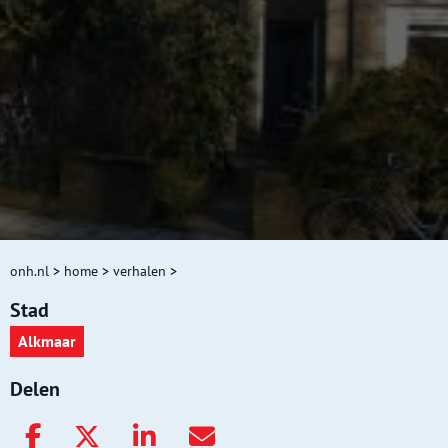
onh.nl
>
home
>
verhalen
>
Stad
Alkmaar
Delen