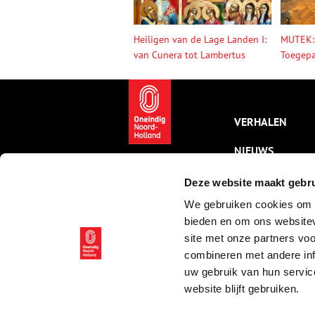
Heiligen van de Lage Landen I:
MUTEK:
van Cunera tot Lambertus
Toegepa
VERHALEN
NIEUWS
KALENDER
Deze website maakt gebru
We gebruiken cookies om c
THEMA’S
bieden en om ons websitev
ACTIVITEITEN
site met onze partners vo
combineren met andere inf
VIDEO’S
uw gebruik van hun servic
website blijft gebruiken.