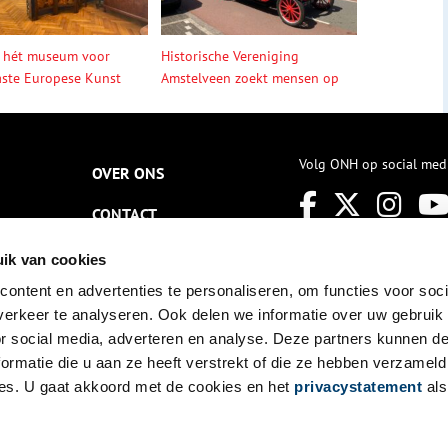
 hét museum voor
Historische Vereniging
ste Europese Kunst
Amstelveen zoekt mensen op
Volg ONH op social med
OVER ONS
CONTACT
NIEUWSBRIEF
ik van cookies
ontent en advertenties te personaliseren, om functies voor soci
DISCLAIMER
erkeer te analyseren. Ook delen we informatie over uw gebruik
PRIVACY
or social media, adverteren en analyse. Deze partners kunnen 
ormatie die u aan ze heeft verstrekt of die ze hebben verzameld
TOEGANKELIJKHEID
es. U gaat akkoord met de cookies en het
privacystatement
als