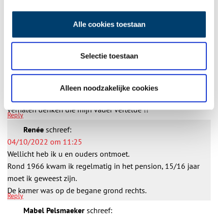
Vul deze informatie aan of geef een reactie.
Alle cookies toestaan
5 reacties
Elvira Kraus
schreef:
Selectie toestaan
24/04/2022 om 21:29
Mijn familie, heeft daar in 1966 in het pension gewoond
komend uit Indonesië ?? Helaas leven mijn ouders niet
Alleen noodzakelijke cookies
meer! Elke keer als ik er langs rijd dan moet ik aan de
verhalen denken die mijn vader vertelde !!
Reply
Renée
schreef:
04/10/2022 om 11:25
Wellicht heb ik u en ouders ontmoet.
Rond 1966 kwam ik regelmatig in het pension, 15/16 jaar
moet ik geweest zijn.
De kamer was op de begane grond rechts.
Reply
Mabel Pelsmaeker
schreef: