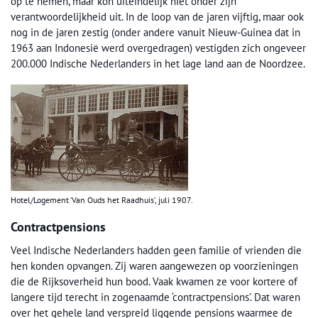
op te nemen, maar kon uiteindelijk niet onder zijn
verantwoordelijkheid uit. In de loop van de jaren vijftig, maar ook
nog in de jaren zestig (onder andere vanuit Nieuw-Guinea dat in
1963 aan Indonesië werd overgedragen) vestigden zich ongeveer
200.000 Indische Nederlanders in het lage land aan de Noordzee.
Hotel/Logement ‘Van Ouds het Raadhuis’, juli 1907.
Contractpensions
Veel Indische Nederlanders hadden geen familie of vrienden die
hen konden opvangen. Zij waren aangewezen op voorzieningen
die de Rijksoverheid hun bood. Vaak kwamen ze voor kortere of
langere tijd terecht in zogenaamde ‘contractpensions’. Dat waren
over het gehele land verspreid liggende pensions waarmee de