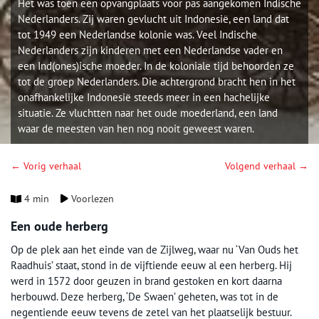
Het was toen een opvangplaats voor pas aangekomen Indische
Nederlanders. Zij waren gevlucht uit Indonesië, een land dat
tot 1949 een Nederlandse kolonie was. Veel Indische
Nederlanders zijn kinderen met een Nederlandse vader en
een Ind(ones)ische moeder. In de koloniale tijd behoorden ze
tot de groep Nederlanders. Die achtergrond bracht hen in het
onafhankelijke Indonesië steeds meer in een hachelijke
situatie. Ze vluchtten naar het oude moederland, een land
waar de meesten van hen nog nooit geweest waren.
← Vorig verhaal
Volgend verhaal →
4 min
Voorlezen
Een oude herberg
Op de plek aan het einde van de Zijlweg, waar nu ‘Van Ouds het
Raadhuis’ staat, stond in de vijftiende eeuw al een herberg. Hij
werd in 1572 door geuzen in brand gestoken en kort daarna
herbouwd. Deze herberg, ‘De Swaen’ geheten, was tot in de
negentiende eeuw tevens de zetel van het plaatselijk bestuur.