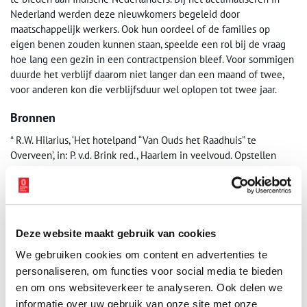
Nederland werden deze nieuwkomers begeleid door
maatschappelijk werkers. Ook hun oordeel of de families op
eigen benen zouden kunnen staan, speelde een rol bij de vraag
hoe lang een gezin in een contractpension bleef. Voor sommigen
duurde het verblijf daarom niet langer dan een maand of twee,
voor anderen kon die verblijfsduur wel oplopen tot twee jaar.
Bronnen
* R.W. Hilarius, ‘Het hotelpand “Van Ouds het Raadhuis” te
Overveen’, in: P. v.d. Brink red., Haarlem in veelvoud. Opstellen
over de geschiedenis van Haarlem en omgeving, geschreven ter
gelegenheid van het vijftienjarig bestaan van de Historische
Werkgroep Haarlem (Haarlem 1989), pp. 50-58.
* C.W.D. Vrijland, ‘Van Ouds het Raadhuis’, in: Ons Bloemendaal
(1977, nr. 3), pp. 37-42.
Deze website maakt gebruik van cookies
Wim Willems en Leo Lucassen red., Het onbekende vaderland. De
We gebruiken cookies om content en advertenties te
repatriëring van Indische Nederlanders (1946-1964) (Den Haag
personaliseren, om functies voor social media te bieden
1995).
en om ons websiteverkeer te analyseren. Ook delen we
Wim Willems, De uittocht uit Indië 1945-1995 (Amsterdam 2001).
informatie over uw gebruik van onze site met onze