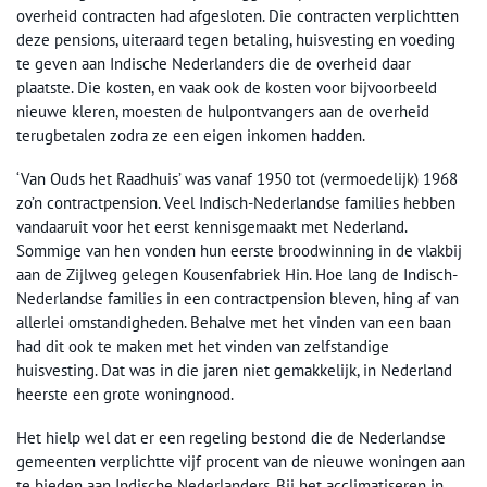
overheid contracten had afgesloten. Die contracten verplichtten
deze pensions, uiteraard tegen betaling, huisvesting en voeding
te geven aan Indische Nederlanders die de overheid daar
plaatste. Die kosten, en vaak ook de kosten voor bijvoorbeeld
nieuwe kleren, moesten de hulpontvangers aan de overheid
terugbetalen zodra ze een eigen inkomen hadden.
‘Van Ouds het Raadhuis’ was vanaf 1950 tot (vermoedelijk) 1968
zo’n contractpension. Veel Indisch-Nederlandse families hebben
vandaaruit voor het eerst kennisgemaakt met Nederland.
Sommige van hen vonden hun eerste broodwinning in de vlakbij
aan de Zijlweg gelegen Kousenfabriek Hin. Hoe lang de Indisch-
Nederlandse families in een contractpension bleven, hing af van
allerlei omstandigheden. Behalve met het vinden van een baan
had dit ook te maken met het vinden van zelfstandige
huisvesting. Dat was in die jaren niet gemakkelijk, in Nederland
heerste een grote woningnood.
Het hielp wel dat er een regeling bestond die de Nederlandse
gemeenten verplichtte vijf procent van de nieuwe woningen aan
te bieden aan Indische Nederlanders. Bij het acclimatiseren in