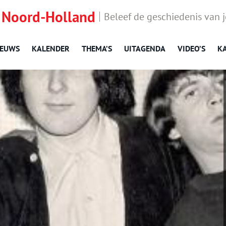
 Noord-Holland
Beleef de geschiedenis van 
IEUWS
KALENDER
THEMA’S
UITAGENDA
VIDEO’S
K