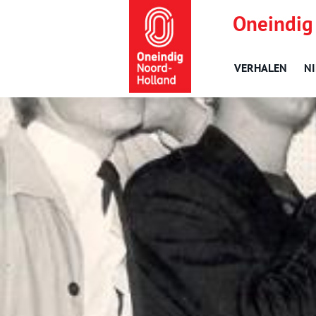
Oneindig
VERHALEN
N