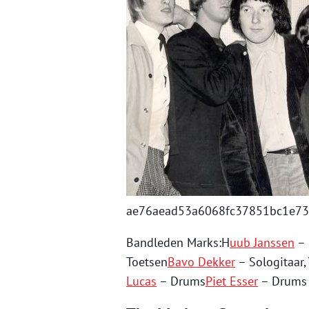
ae76aead53a6068fc37851bc1e7
Bandleden Marks:H
uub Janssen
– 
Toetsen
Bavo Dekker
– Sologitaar,
Lucas
– Drums
Piet Esser
– Drums