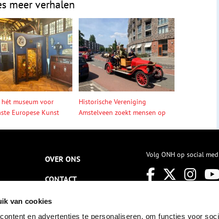
es meer verhalen
 hét museum voor
Historische Vereniging
ste Europese Kunst
Amstelveen zoekt mensen op
Volg ONH op social med
OVER ONS
CONTACT
NIEUWSBRIEF
ik van cookies
ontent en advertenties te personaliseren, om functies voor soci