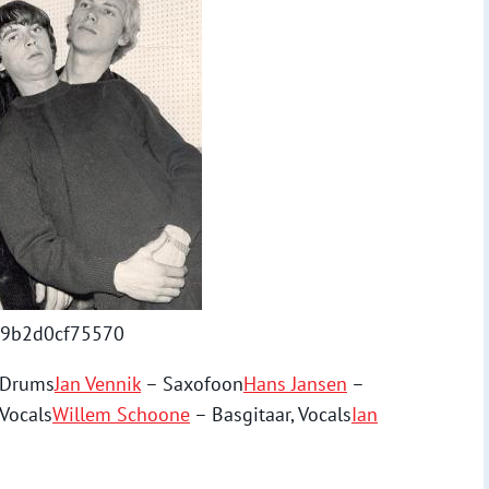
39b2d0cf75570
Drums
Jan Vennik
– Saxofoon
Hans Jansen
–
 Vocals
Willem Schoone
– Basgitaar, Vocals
Ian