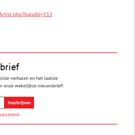
Artist.php?bandId=112
brief
iste verhalen en het laatste
or onze wekelijkse nieuwsbrief!
vacybeleid
.