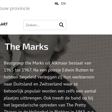
NL
EN
jouw provincie
AART
The Marks
Beatgroep the Marks uit Alkmaar bestaat van
1965 tot 1967. Na een poosje Edwin Rutten te
hebben begeleid verleggen zij hun werkterrein
naar Duitsland en Zwitserland waar ze
behoorlijk populair worden een zelfs een aantal
plaatjes uitbrengen. Ook treedt de band op bij
het legendarische optreden van The Pretty
Things in de Veilinghal in Blokker in 1965. n n