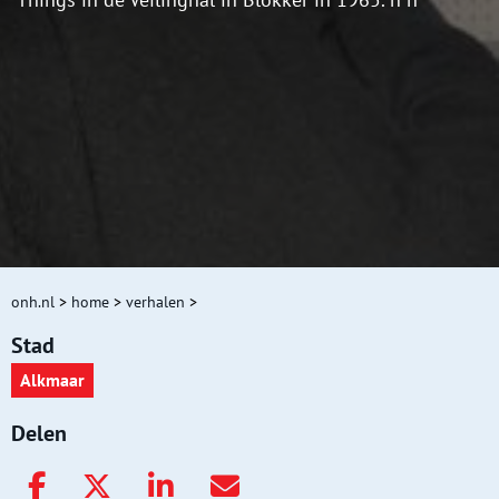
onh.nl
>
home
>
verhalen
>
Stad
Alkmaar
Delen