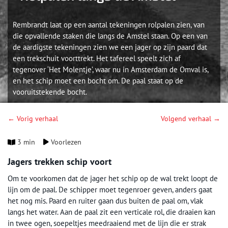
Rembrandt laat op een aantal tekeningen rolpalen zien, van
die opvallende staken die langs de Amstel staan. Op een van
de aardigste tekeningen zien we een jager op zijn paard dat
een trekschuit voorttrekt. Het tafereel speelt zich af
tegenover ‘Het Molentje’, waar nu in Amsterdam de Omval is,
en het schip moet een bocht om. De paal staat op de
vooruitstekende bocht.
← Vorig verhaal
Volgend verhaal →
3 min
Voorlezen
Jagers trekken schip voort
Om te voorkomen dat de jager het schip op de wal trekt loopt de
lijn om de paal. De schipper moet tegenroer geven, anders gaat
het nog mis. Paard en ruiter gaan dus buiten de paal om, vlak
langs het water. Aan de paal zit een verticale rol, die draaien kan
in twee ogen, soepeltjes meedraaiend met de lijn die er strak