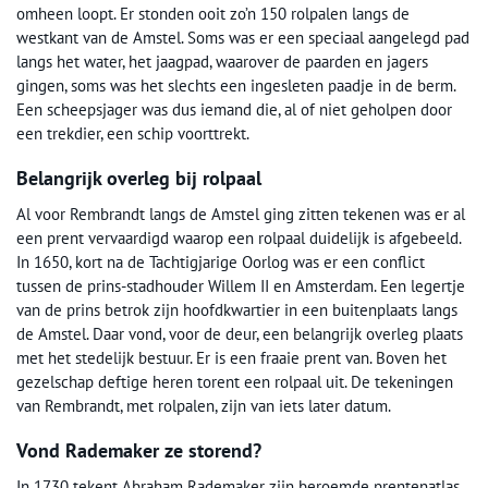
omheen loopt. Er stonden ooit zo’n 150 rolpalen langs de
westkant van de Amstel. Soms was er een speciaal aangelegd pad
langs het water, het jaagpad, waarover de paarden en jagers
gingen, soms was het slechts een ingesleten paadje in de berm.
Een scheepsjager was dus iemand die, al of niet geholpen door
een trekdier, een schip voorttrekt.
Belangrijk overleg bij rolpaal
Al voor Rembrandt langs de Amstel ging zitten tekenen was er al
een prent vervaardigd waarop een rolpaal duidelijk is afgebeeld.
In 1650, kort na de Tachtigjarige Oorlog was er een conflict
tussen de prins-stadhouder Willem II en Amsterdam. Een legertje
van de prins betrok zijn hoofdkwartier in een buitenplaats langs
de Amstel. Daar vond, voor de deur, een belangrijk overleg plaats
met het stedelijk bestuur. Er is een fraaie prent van. Boven het
gezelschap deftige heren torent een rolpaal uit. De tekeningen
van Rembrandt, met rolpalen, zijn van iets later datum.
Vond Rademaker ze storend?
In 1730 tekent Abraham Rademaker zijn beroemde prentenatlas