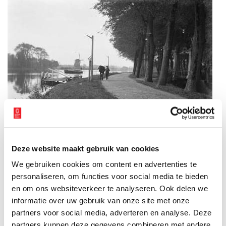
Deze website maakt gebruik van cookies
We gebruiken cookies om content en advertenties te
Rechts de poort van buitenplaats Wester-Amstel. Op de achtergrond molen De
Zwaan, nabij Ouderkerk aan de Amstel. Deze foto heeft Jan Zeegers vermoedelijk
personaliseren, om functies voor social media te bieden
gemaakt tussen 1890 en 1930.
en om ons websiteverkeer te analyseren. Ook delen we
Niet alleen deftige trekschuiten
informatie over uw gebruik van onze site met onze
partners voor social media, adverteren en analyse. Deze
De palen waren dus tot ver in de twintigste eeuw in gebruik. De
partners kunnen deze gegevens combineren met andere