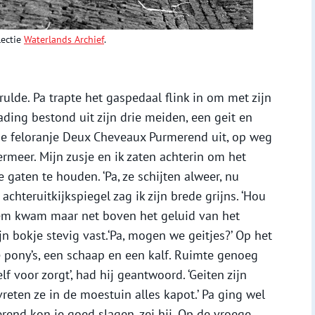
lectie
Waterlands Archief
.
ulde. Pa trapte het gaspedaal flink in om met zijn
ading bestond uit zijn drie meiden, een geit en
de feloranje Deux Cheveaux Purmerend uit, op weg
rmeer. Mijn zusje en ik zaten achterin om het
gaten te houden. ‘Pa, ze schijten alweer, nu
e achteruitkijkspiegel zag ik zijn brede grijns. ‘Hou
 stem kwam maar net boven het geluid van het
ijn bokje stevig vast.‘Pa, mogen we geitjes?’ Op het
e pony’s, een schaap en een kalf. Ruimte genoeg
lf voor zorgt’, had hij geantwoord. ‘Geiten zijn
vreten ze in de moestuin alles kapot.’ Pa ging wel
end kon je goed slagen, zei hij. Op de vroege