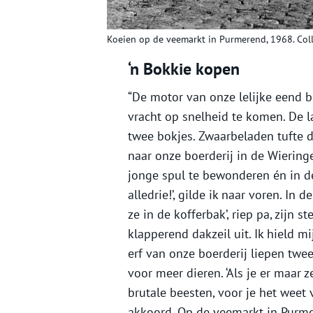
Koeien op de veemarkt in Purmerend, 1968. Col
‘n Bokkie kopen
“De motor van onze lelijke eend br
vracht op snelheid te komen. De l
twee bokjes. Zwaarbeladen tufte 
naar onze boerderij in de Wieringe
jonge spul te bewonderen én in de 
alledrie!’, gilde ik naar voren. In d
ze in de kofferbak’, riep pa, zijn
klapperend dakzeil uit. Ik hield m
erf van onze boerderij liepen twe
voor meer dieren. ‘Als je er maar ze
brutale beesten, voor je het weet 
akkoord. Op de veemarkt in Purmer