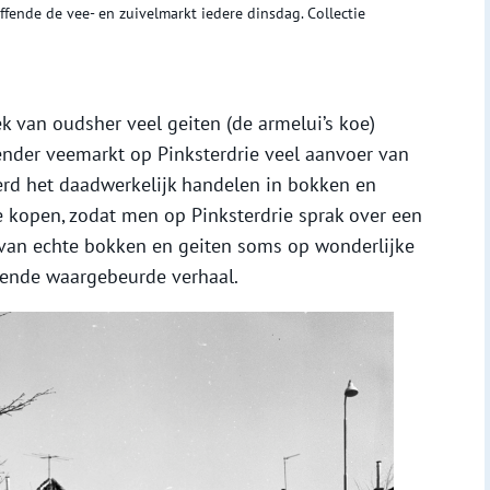
fende de vee- en zuivelmarkt iedere dinsdag. Collectie
 van oudsher veel geiten (de armelui’s koe)
ender veemarkt op Pinksterdrie veel aanvoer van
erd het daadwerkelijk handelen in bokken en
e kopen, zodat men op Pinksterdrie sprak over een
t van echte bokken en geiten soms op wonderlijke
lgende waargebeurde verhaal.