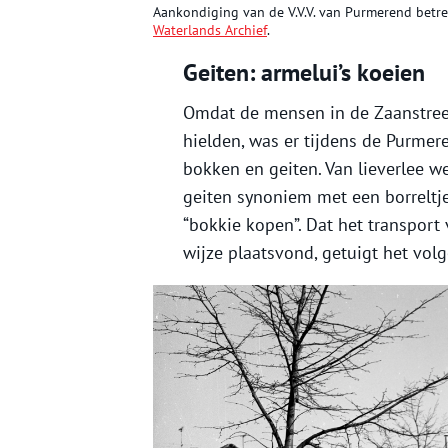
Aankondiging van de V.V.V. van Purmerend betref
Waterlands Archief
.
Geiten: armelui’s koeien
Omdat de mensen in de Zaanstreek
hielden, was er tijdens de Purmer
bokken en geiten. Van lieverlee w
geiten synoniem met een borreltj
“bokkie kopen”. Dat het transpor
wijze plaatsvond, getuigt het vo