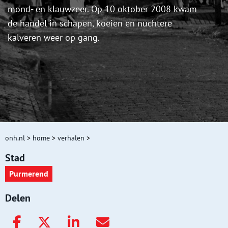
mond- en klauwzeer. Op 10 oktober 2008 kwam
de handel in schapen, koeien en nuchtere
kalveren weer op gang.
onh.nl
>
home
>
verhalen
>
Stad
Purmerend
Delen