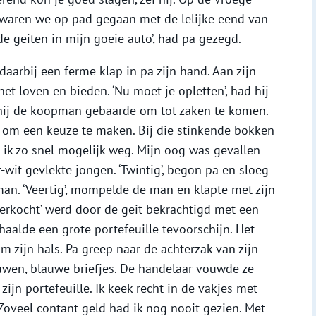
waren we op pad gegaan met de lelijke eend van
de geiten in mijn goeie auto’, had pa gezegd.
daarbij een ferme klap in pa zijn hand. Aan zijn
et loven en bieden. ‘Nu moet je opletten’, had hij
n hij de koopman gebaarde om tot zaken te komen.
om een keuze te maken. Bij die stinkende bokken
 ik zo snel mogelijk weg. Mijn oog was gevallen
wit gevlekte jongen. ‘Twintig’, begon pa en sloeg
an. ‘Veertig’, mompelde de man en klapte met zijn
verkocht’ werd door de geit bekrachtigd met een
aalde een grote portefeuille tevoorschijn. Het
 zijn hals. Pa greep naar de achterzak van zijn
wen, blauwe briefjes. De handelaar vouwde ze
zijn portefeuille. Ik keek recht in de vakjes met
 Zoveel contant geld had ik nog nooit gezien. Met