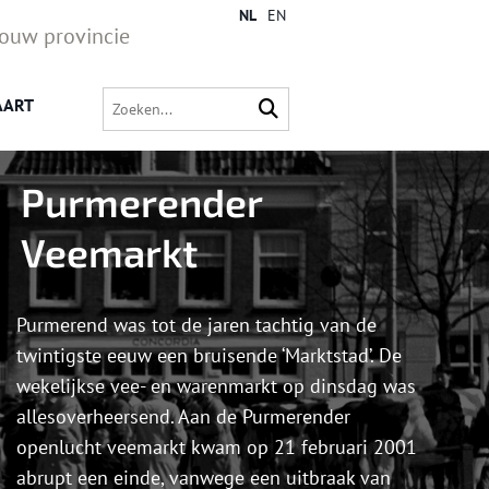
NL
EN
jouw provincie
AART
Purmerender
Veemarkt
Purmerend was tot de jaren tachtig van de
twintigste eeuw een bruisende ‘Marktstad’. De
wekelijkse vee- en warenmarkt op dinsdag was
allesoverheersend. Aan de Purmerender
openlucht veemarkt kwam op 21 februari 2001
abrupt een einde, vanwege een uitbraak van