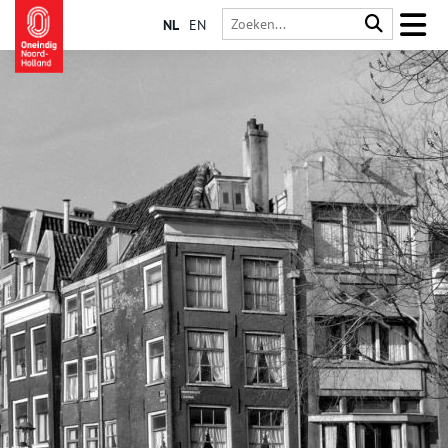
NL
EN