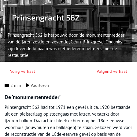
Prinsengracht 562
Prinsengracht 562 is herbouwd door 'de monumentenredder
van de jaren zestig en zeventig', Geurt Brinkgreve. Ondanks
zijn lovende bijnaam was niet iedereen het eens met de
restauratie.
← Vorig verhaal
Volgend verhaal →
2 min
Voorlezen
De ‘monumentenredder’
Prinsengracht 562 had tot 1971 een gevel uit ca. 1920 bestaande
uit een pleisterlaag op steengaas met latten, versterkt door
ijzeren balken. Daarachter bleek echter nog het 18de-eeuwse
woonhuis (bouwmuren en balklagen) te staan. Gekozen werd voor
de reconstructie van de 18de-eeuwse gevel op basis van de