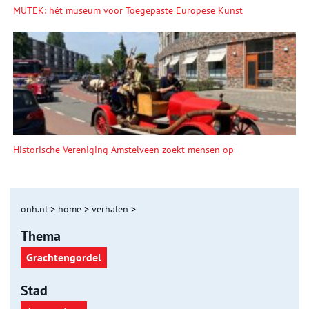
MUTEK: hét museum voor Toegepaste Europese Kunst
Historische Vereniging Amstelveen zoekt mensen op
onh.nl
>
home
>
verhalen
>
Thema
Grachtengordel
Stad