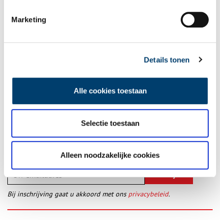
Bouwjaar: 1755±, 1973
Marketing
Monumentstatus: Onbekend
Publicatiedatum: 21/03/2014
Details tonen
Alle cookies toestaan
Ontvang de nieuwsbrief
Wilt u op de hoogte blijven van de mooiste verhalen en het
Selectie toestaan
laatste erfgoednieuws? Schrijf u dan nu in voor onze
wekelijkse nieuwsbrief!
Alleen noodzakelijke cookies
Bij inschrijving gaat u akkoord met ons
privacybeleid
.