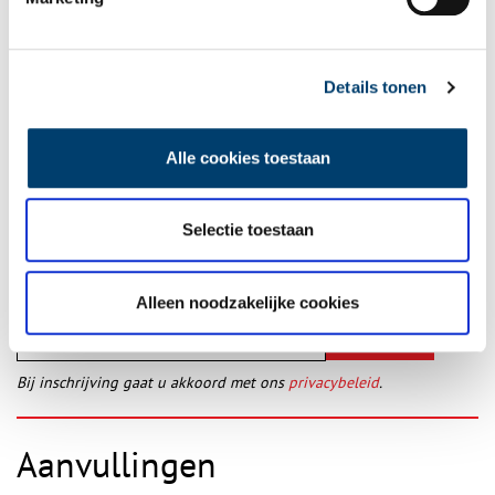
miljardste passagier uit haar geschiedenis mogen verwelkomen!
Publicatiedatum: 16/03/2012
Details tonen
Alle cookies toestaan
Ontvang de nieuwsbrief
Wilt u op de hoogte blijven van de mooiste verhalen en het
Selectie toestaan
laatste erfgoednieuws? Schrijf u dan nu in voor onze
wekelijkse nieuwsbrief!
Alleen noodzakelijke cookies
Bij inschrijving gaat u akkoord met ons
privacybeleid
.
Aanvullingen