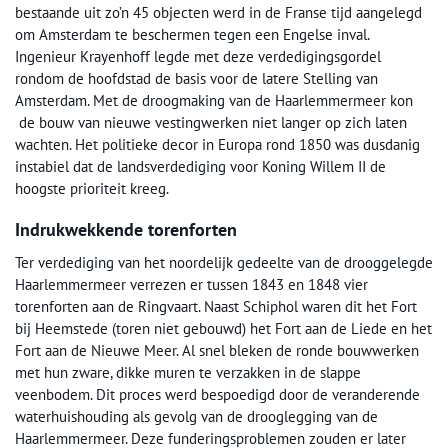
bestaande uit zo’n 45 objecten werd in de Franse tijd aangelegd
om Amsterdam te beschermen tegen een Engelse inval.
Ingenieur Krayenhoff legde met deze verdedigingsgordel
rondom de hoofdstad de basis voor de latere Stelling van
Amsterdam. Met de droogmaking van de Haarlemmermeer kon
de bouw van nieuwe vestingwerken niet langer op zich laten
wachten. Het politieke decor in Europa rond 1850 was dusdanig
instabiel dat de landsverdediging voor Koning Willem II de
hoogste prioriteit kreeg.
Indrukwekkende torenforten
Ter verdediging van het noordelijk gedeelte van de drooggelegde
Haarlemmermeer verrezen er tussen 1843 en 1848 vier
torenforten aan de Ringvaart. Naast Schiphol waren dit het Fort
bij Heemstede (toren niet gebouwd) het Fort aan de Liede en het
Fort aan de Nieuwe Meer. Al snel bleken de ronde bouwwerken
met hun zware, dikke muren te verzakken in de slappe
veenbodem. Dit proces werd bespoedigd door de veranderende
waterhuishouding als gevolg van de drooglegging van de
Haarlemmermeer. Deze funderingsproblemen zouden er later