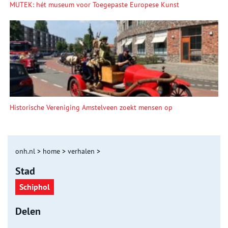
MUTEK: hét museum voor Toegepaste Europese Kunst
Historische Vereniging Amstelveen zoekt mensen op
onh.nl
>
home
>
verhalen
>
Stad
Schiphol
Delen