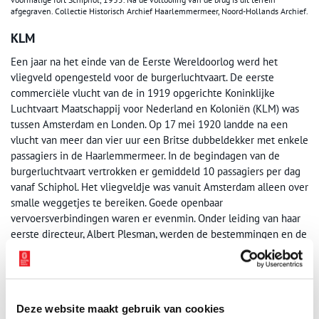
afgegraven. Collectie Historisch Archief Haarlemmermeer, Noord-Hollands Archief.
KLM
Een jaar na het einde van de Eerste Wereldoorlog werd het
vliegveld opengesteld voor de burgerluchtvaart. De eerste
commerciële vlucht van de in 1919 opgerichte Koninklijke
Luchtvaart Maatschappij voor Nederland en Koloniën (KLM) was
tussen Amsterdam en Londen. Op 17 mei 1920 landde na een
vlucht van meer dan vier uur een Britse dubbeldekker met enkele
passagiers in de Haarlemmermeer. In de begindagen van de
burgerluchtvaart vertrokken er gemiddeld 10 passagiers per dag
vanaf Schiphol. Het vliegveldje was vanuit Amsterdam alleen over
smalle weggetjes te bereiken. Goede openbaar
vervoersverbindingen waren er evenmin. Onder leiding van haar
eerste directeur, Albert Plesman, werden de bestemmingen en de
vloot van de KLM flink uitgebreid. In 1926 werd het vliegveld
door de gemeente Amsterdam gekocht van de Luchtmacht. De
stad legde een autoweg aan en in 1938 kwamen er verharde
start- en landingsbanen. In deze periode stegen de
Deze website maakt gebruik van cookies
passagiersaantallen van honderdduizend naar