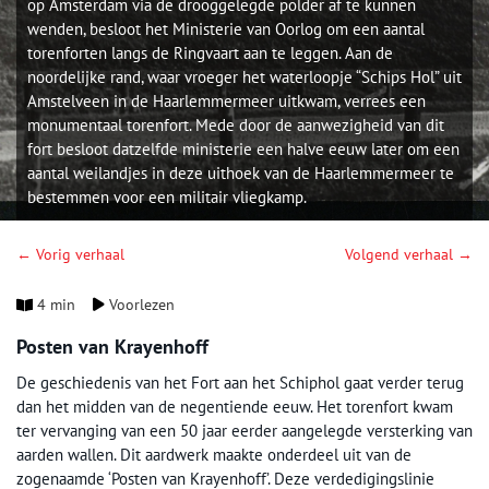
op Amsterdam via de drooggelegde polder af te kunnen
wenden, besloot het Ministerie van Oorlog om een aantal
torenforten langs de Ringvaart aan te leggen. Aan de
noordelijke rand, waar vroeger het waterloopje “Schips Hol” uit
Amstelveen in de Haarlemmermeer uitkwam, verrees een
monumentaal torenfort. Mede door de aanwezigheid van dit
fort besloot datzelfde ministerie een halve eeuw later om een
aantal weilandjes in deze uithoek van de Haarlemmermeer te
bestemmen voor een militair vliegkamp.
← Vorig verhaal
Volgend verhaal →
4 min
Voorlezen
Posten van Krayenhoff
De geschiedenis van het Fort aan het Schiphol gaat verder terug
dan het midden van de negentiende eeuw. Het torenfort kwam
ter vervanging van een 50 jaar eerder aangelegde versterking van
aarden wallen. Dit aardwerk maakte onderdeel uit van de
zogenaamde ‘Posten van Krayenhoff’. Deze verdedigingslinie