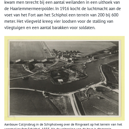
kwam men terecht bij een aantal weilanden in een uithoek van
de Haarlemmermeerpolder. In 1916 kocht de luchtmacht aan de
voet van het Fort aan het Schiphol een terrein van 200 bij 600
meter. Het vliegveld kreeg vier loodsen voor de stalling van
vliegtuigen en een aantal barakken voor soldaten.
Aanbouw Colijnsbrug in de Schipholweg over de Ringvaart op het terrein van het
voormalige fort Schiphol, 1935. Na de voltooiing van de brug is dit terrein