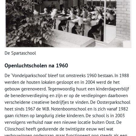
De Spartaschool
Openluchtscholen na 1960
De ‘Vondelparkschool’ bleef tot omstreeks 1960 bestaan. In 1988
werden de houten lokalen gesloopt en in 2004 werd de het
gebouw gerenoveerd. Tegenwoordig huurt een kinderdagverblijf
de benedenverdieping en zijn er op de verdiepingen daarboven
verscheidene creatieve bedrijfjes te vinden. De Oosterparkschool
heet sinds 1967 de W.B. Notenboomschool en is zich vanaf 1982
gaan richten op langdurig zieke kinderen. De school is in 2003
vervolgens verhuisd naar een nieuwe locatie buiten Oost. De
Clioschool heeft gedurende de twintigste eeuw wel wat
verbouwingen ondergaan, maar functioneert nog steeds als een