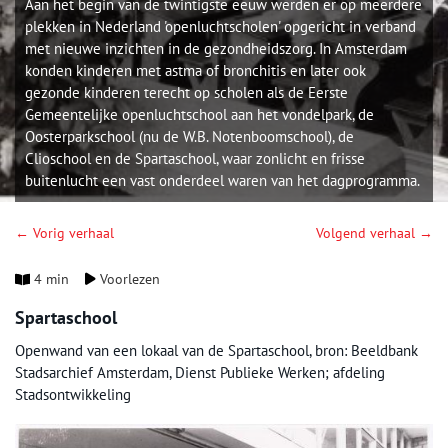
Aan het begin van de twintigste eeuw werden er op meerdere
plekken in Nederland 'openluchtscholen' opgericht in verband
met nieuwe inzichten in de gezondheidszorg. In Amsterdam
konden kinderen met astma of bronchitis en later ook
gezonde kinderen terecht op scholen als de Eerste
Gemeentelijke openluchtschool aan het vondelpark, de
Oosterparkschool (nu de W.B. Notenboomschool), de
Clioschool en de Spartaschool, waar zonlicht en frisse
buitenlucht een vast onderdeel waren van het dagprogramma.
← Vorig verhaal
Volgend verhaal →
4 min
Voorlezen
Spartaschool
Openwand van een lokaal van de Spartaschool, bron: Beeldbank
Stadsarchief Amsterdam, Dienst Publieke Werken; afdeling
Stadsontwikkeling