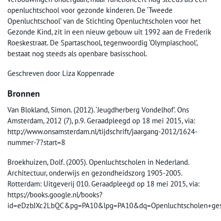
openluchtschool voor gezonde kinderen. De ‘Tweede
Openluchtschool’ van de Stichting Openluchtscholen voor het
Gezonde Kind, zit in een nieuw gebouw uit 1992 aan de Frederik
Roeskestraat. De Spartaschool, tegenwoordig ‘Olympiaschool’,
bestaat nog steeds als openbare basisschool.
Geschreven door Liza Koppenrade
Bronnen
Van Blokland, Simon. (2012). ‘Jeugdherberg Vondelhof’. Ons
Amsterdam, 2012 (7), p.9. Geraadpleegd op 18 mei 2015, via:
http://www.onsamsterdam.nl/tijdschrift/jaargang-2012/1624-
nummer-7?start=8
Broekhuizen, Dolf. (2005). Openluchtscholen in Nederland.
Architectuur, onderwijs en gezondheidszorg 1905-2005.
Rotterdam: Uitgeverij 010. Geraadpleegd op 18 mei 2015, via:
https://books.google.nl/books?
id=eDzbJXc2LbQC&pg=PA10&lpg=PA10&dq=Openluchtscholen+ges