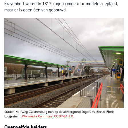
Krayenhoff waren in 1812 zogenaamde tour-modèles gepland,
maar er is geen één van gebouwd.
Station Halfweg-Zwanenburg met op de achtergrond SugarCity. Beeld: Floris
Looijesteijn.
Wikimedia Commons
,
CC BY-SA 3.0.
Overwelfde kelders