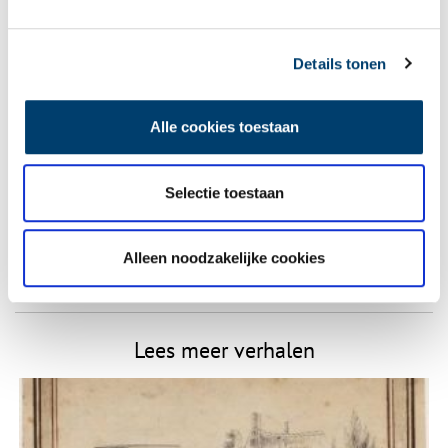
Vereiste velden zijn gemarkeerd met *. Het e-mailadres wordt niet
gepubliceerd.
Details tonen
Naam
*
Alle cookies toestaan
E-mail
*
Selectie toestaan
Vink dit aan als u op de hoogte gehouden wil worden.
Alleen noodzakelijke cookies
Lees meer verhalen