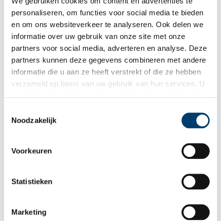
We gebruiken cookies om content en advertenties te
personaliseren, om functies voor social media te bieden
Ontvang de nieuwsbrief
en om ons websiteverkeer te analyseren. Ook delen we
informatie over uw gebruik van onze site met onze
Wilt u op de hoogte blijven van de mooiste verhalen en het
partners voor social media, adverteren en analyse. Deze
laatste erfgoednieuws? Schrijf u dan nu in voor onze
partners kunnen deze gegevens combineren met andere
wekelijkse nieuwsbrief!
informatie die u aan ze heeft verstrekt of die ze hebben
verzameld op basis van uw gebruik van hun services. U
gaat akkoord met de cookies en het
privacystatement
als u onze website blijft gebruiken.
Toestemmingsselectie
Bij inschrijving gaat u akkoord met ons
privacybeleid
.
Noodzakelijk
Aanvullingen
Voorkeuren
Vul deze informatie aan of geef een reactie.
Statistieken
Marketing