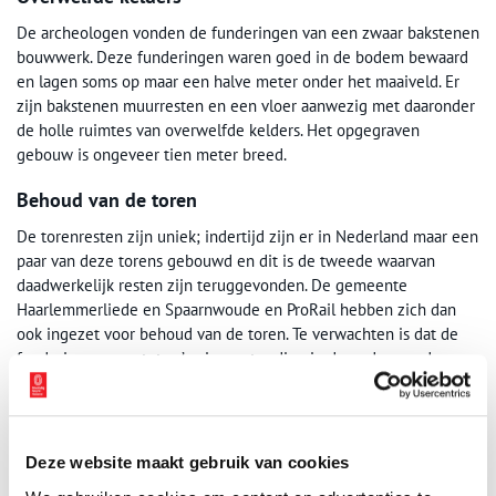
De archeologen vonden de funderingen van een zwaar bakstenen
bouwwerk. Deze funderingen waren goed in de bodem bewaard
en lagen soms op maar een halve meter onder het maaiveld. Er
zijn bakstenen muurresten en een vloer aanwezig met daaronder
de holle ruimtes van overwelfde kelders. Het opgegraven
gebouw is ongeveer tien meter breed.
Behoud van de toren
De torenresten zijn uniek; indertijd zijn er in Nederland maar een
paar van deze torens gebouwd en dit is de tweede waarvan
daadwerkelijk resten zijn teruggevonden. De gemeente
Haarlemmerliede en Spaarnwoude en ProRail hebben zich dan
ook ingezet voor behoud van de toren. Te verwachten is dat de
funderingsmuren tot zo’n vier meter diep in de ondergrond
aanwezig zijn en dat ook de droge gracht nog na te speuren valt.
Publicatiedatum: 24/11/2014
Deze website maakt gebruik van cookies