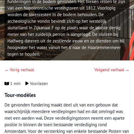
funderingen in de bodem gevonden. Het bleken resten te zijn
van een Napoleontische vestingtoren uit 1812. Voorlopig
worden de torenresten in de bodem behouden. De
archeologische vondst bevindt zich op het westelijk
sluiseiland in Zijkanaal F op de plaats waar de laatste dertig
meter van het zuidelijk perron is aangelegd. De sluizen bij
Halfweg dateren uit de zestiende eeuw en ze dienden om bij
hoogwater het water vanuit het IJ naar de Haarlemmermeer
tegen te houden.
← Vorig verhaal
Volgend verhaal →
1 min
Voorlezen
Tour-modèles
De gevonden fundering maakt deel uit van een gebouw dat
waarschijnlijk meerdere verdiepingen had en dat omringd was
met een aarden wal. Deze verdedigingstoren neemt een aparte
positie in binnen de toen bestaande verdediging rond
Amsterdam. Voor de versterking van enkele bestaande Posten van