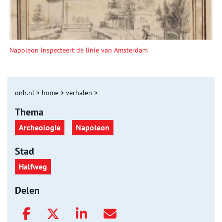
Napoleon inspecteert de linie van Amsterdam
onh.nl
>
home
>
verhalen
>
Thema
Archeologie
Napoleon
Stad
Halfweg
Delen