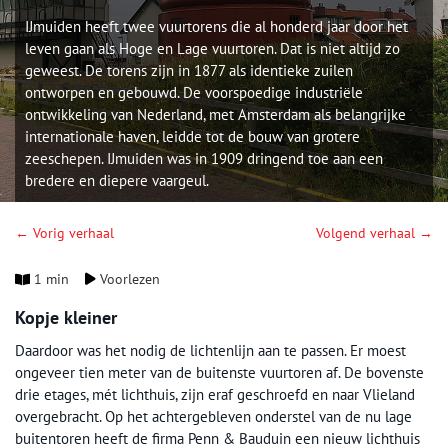
IJmuiden heeft twee vuurtorens die al honderd jaar door het
leven gaan als Hoge en Lage vuurtoren. Dat is niet altijd zo
geweest. De torens zijn in 1877 als identieke zuilen
ontworpen en gebouwd. De voorspoedige industriële
ontwikkeling van Nederland, met Amsterdam als belangrijke
internationale haven, leidde tot de bouw van grotere
zeeschepen. IJmuiden was in 1909 dringend toe aan een
bredere en diepere vaargeul.
← Vorig verhaal
Volgend verhaal →
1 min
Voorlezen
Kopje kleiner
Daardoor was het nodig de lichtenlijn aan te passen. Er moest
ongeveer tien meter van de buitenste vuurtoren af. De bovenste
drie etages, mét lichthuis, zijn eraf geschroefd en naar Vlieland
overgebracht. Op het achtergebleven onderstel van de nu lage
buitentoren heeft de firma Penn & Bauduin een nieuw lichthuis