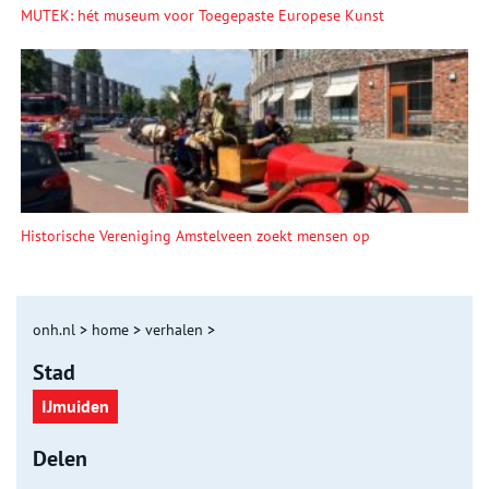
MUTEK: hét museum voor Toegepaste Europese Kunst
Historische Vereniging Amstelveen zoekt mensen op
onh.nl
>
home
>
verhalen
>
Stad
IJmuiden
Delen