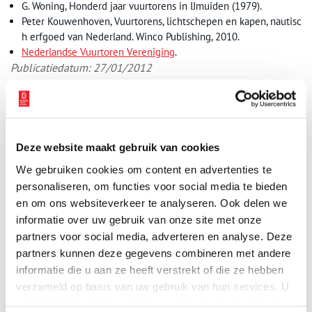
G. Woning, Honderd jaar vuurtorens in IJmuiden (1979).
Peter Kouwenhoven, Vuurtorens, lichtschepen en kapen, nautisc
h erfgoed van Nederland. Winco Publishing, 2010.
Nederlandse Vuurtoren Vereniging
.
Publicatiedatum: 27/01/2012
Ontvang de nieuwsbrief
Deze website maakt gebruik van cookies
We gebruiken cookies om content en advertenties te
Wilt u op de hoogte blijven van de mooiste verhalen en het
personaliseren, om functies voor social media te bieden
laatste erfgoednieuws? Schrijf u dan nu in voor onze
en om ons websiteverkeer te analyseren. Ook delen we
wekelijkse nieuwsbrief!
informatie over uw gebruik van onze site met onze
partners voor social media, adverteren en analyse. Deze
partners kunnen deze gegevens combineren met andere
informatie die u aan ze heeft verstrekt of die ze hebben
Bij inschrijving gaat u akkoord met ons
privacybeleid
.
verzameld op basis van uw gebruik van hun services. U
gaat akkoord met de cookies en het
privacystatement