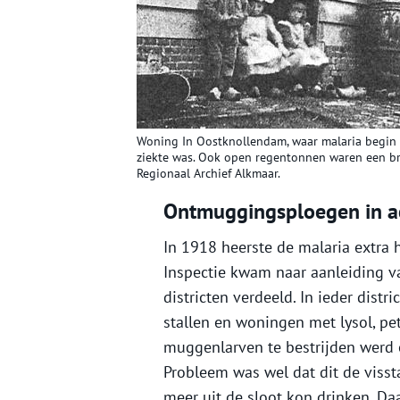
Woning In Oostknollendam, waar malaria begin 
ziekte was. Ook open regentonnen waren een b
Regionaal Archief Alkmaar.
Ontmuggingsploegen in a
In 1918 heerste de malaria extra
Inspectie kwam naar aanleiding va
districten verdeeld. In ieder dis
stallen en woningen met lysol, pe
muggenlarven te bestrijden werd e
Probleem was wel dat dit de viss
meer uit de sloot kon drinken. D