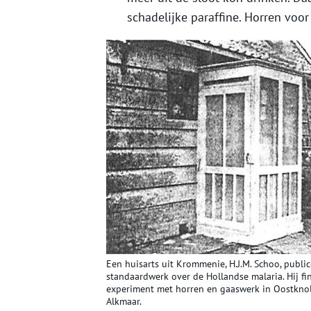
schadelijke paraffine. Horren voo
Een huisarts uit Krommenie, H.J.M. Schoo, publi
standaardwerk over de Hollandse malaria. Hij fi
experiment met horren en gaaswerk in Oostknol
Alkmaar.