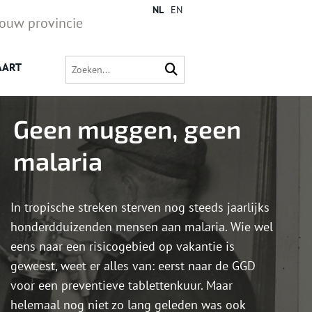
NL
EN
jouw provincie
AART
Geen muggen, geen
malaria
In tropische streken sterven nog steeds jaarlijks
honderdduizenden mensen aan malaria. Wie wel
eens naar een risicogebied op vakantie is
geweest, weet er alles van: eerst naar de GGD
voor een preventieve tablettenkuur. Maar
helemaal nog niet zo lang geleden was ook