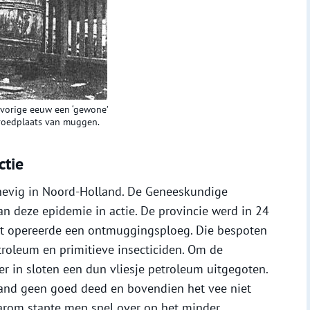
vorige eeuw een ‘gewone’
roedplaats van muggen.
ctie
 hevig in Noord-Holland. De Geneeskundige
n deze epidemie in actie. De provincie werd in 24
trict opereerde een ontmuggingsploeg. Die bespoten
troleum en primitieve insecticiden. Om de
r in sloten een dun vliesje petroleum uitgegoten.
tand geen goed deed en bovendien het vee niet
aarom stapte men snel over op het minder