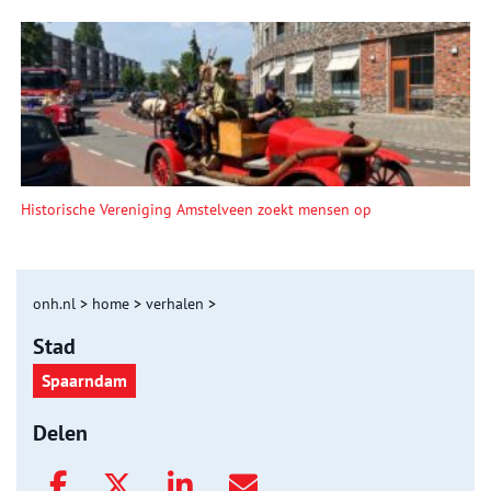
Historische Vereniging Amstelveen zoekt mensen op
onh.nl
>
home
>
verhalen
>
Stad
Spaarndam
Delen