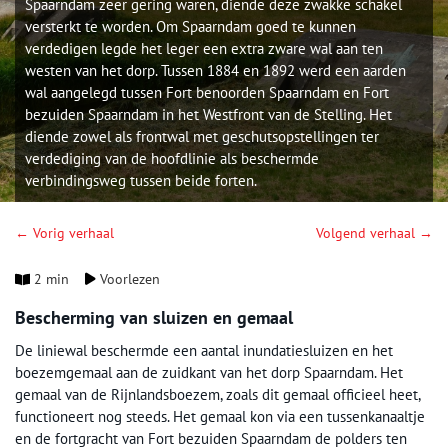
Spaarndam zeer gering waren, diende deze zwakke schakel
versterkt te worden. Om Spaarndam goed te kunnen
verdedigen legde het leger een extra zware wal aan ten
westen van het dorp. Tussen 1884 en 1892 werd een aarden
wal aangelegd tussen Fort benoorden Spaarndam en Fort
bezuiden Spaarndam in het Westfront van de Stelling. Het
diende zowel als frontwal met geschutsopstellingen ter
verdediging van de hoofdlinie als beschermde
verbindingsweg tussen beide forten.
← Vorig verhaal
Volgend verhaal →
2 min
Voorlezen
Bescherming van sluizen en gemaal
De liniewal beschermde een aantal inundatiesluizen en het
boezemgemaal aan de zuidkant van het dorp Spaarndam. Het
gemaal van de Rijnlandsboezem, zoals dit gemaal officieel heet,
functioneert nog steeds. Het gemaal kon via een tussenkanaaltje
en de fortgracht van Fort bezuiden Spaarndam de polders ten