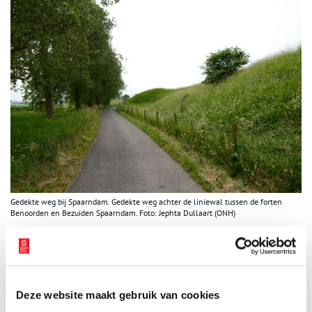
Gedekte weg bij Spaarndam. Gedekte weg achter de liniewal tussen de forten
Benoorden en Bezuiden Spaarndam. Foto: Jephta Dullaart (ONH)
Versterking van de Positie
Tijdens de Eerste Wereldoorlog was men begonnen met het
aanleggen van een 2 km lange voorstelling parallel aan de
oudere linie. De versterking zou bestaan uit drie extra
Deze website maakt gebruik van cookies
verdedigingslinies van aarden wallen, loopgraven en bomvrije