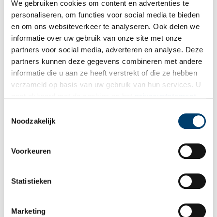
We gebruiken cookies om content en advertenties te
onderkomens. Slechts de voorste aarden liniewal werd voltooid,
personaliseren, om functies voor social media te bieden
in 1919. Twee rijen met granaatvrije onderkomens zijn wel
en om ons websiteverkeer te analyseren. Ook delen we
voltooid, maar de aarden wallen zijn er nooit gekomen. Deze
informatie over uw gebruik van onze site met onze
betonnen onderkomens zijn nog goed te zien vanaf de Slaperdijk,
partners voor social media, adverteren en analyse. Deze
de weg tussen Spaarndam en Santpoort-Noord. Vanaf de hoger
gelegen Slaperdijk heeft men een bijzonder uitzicht over een
partners kunnen deze gegevens combineren met andere
Hollands polderlandschap bezaaid met betonnen constructies.
informatie die u aan ze heeft verstrekt of die ze hebben
verzameld op basis van uw gebruik van hun services. U
gaat akkoord met de cookies en het
privacystatement
als u onze website blijft gebruiken.
Toestemmingsselectie
Noodzakelijk
Voorkeuren
Statistieken
Marketing