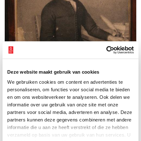
Deze website maakt gebruik van cookies
We gebruiken cookies om content en advertenties te
personaliseren, om functies voor social media te bieden
en om ons websiteverkeer te analyseren. Ook delen we
Portret van Claes Ariszoon Caeskoper. Beeld: Zaans Museum
informatie over uw gebruik van onze site met onze
partners voor social media, adverteren en analyse. Deze
Kerels van beton
partners kunnen deze gegevens combineren met andere
Bijna anderhalve eeuw ging voorbij voor zich nieuwe kerels van
informatie die u aan ze heeft verstrekt of die ze hebben
beton aandienden met een ongehoorde belangstelling voor
verzameld op basis van uw gebruik van hun services. U
uithoudingsproeven. Twee broers ditmaal. Klaas en Willem