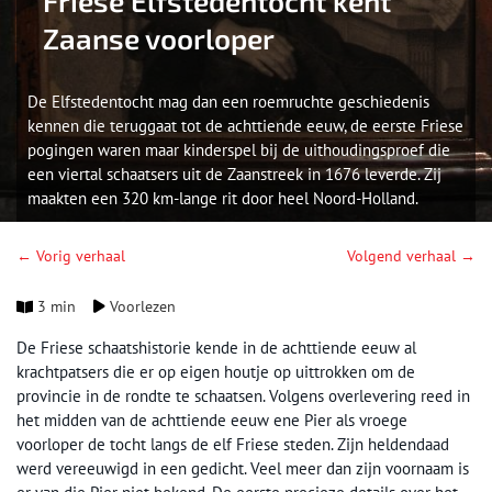
Friese Elfstedentocht kent
Zaanse voorloper
De Elfstedentocht mag dan een roemruchte geschiedenis
kennen die teruggaat tot de achttiende eeuw, de eerste Friese
pogingen waren maar kinderspel bij de uithoudingsproef die
een viertal schaatsers uit de Zaanstreek in 1676 leverde. Zij
maakten een 320 km-lange rit door heel Noord-Holland.
← Vorig verhaal
Volgend verhaal →
3 min
Voorlezen
De Friese schaatshistorie kende in de achttiende eeuw al
krachtpatsers die er op eigen houtje op uittrokken om de
provincie in de rondte te schaatsen. Volgens overlevering reed in
het midden van de achttiende eeuw ene Pier als vroege
voorloper de tocht langs de elf Friese steden. Zijn heldendaad
werd vereeuwigd in een gedicht. Veel meer dan zijn voornaam is