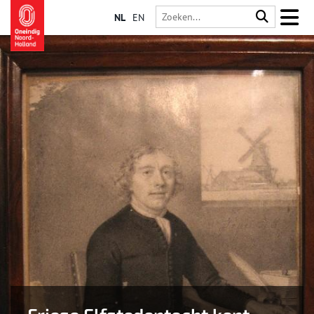
NL
EN