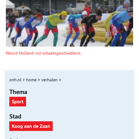
Noord Holland vol schaatsgeschiedenis
onh.nl
>
home
>
verhalen
>
Thema
Sport
Stad
Koog aan de Zaan