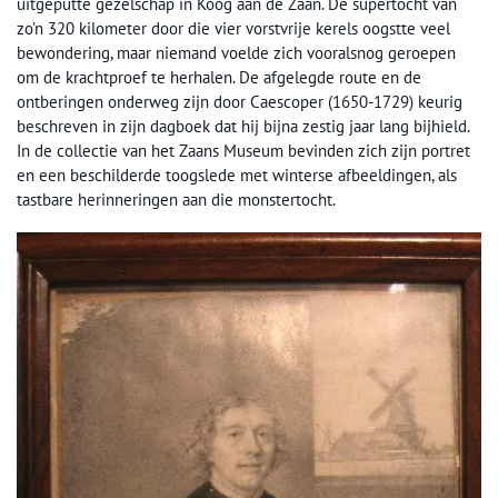
uitgeputte gezelschap in Koog aan de Zaan. De supertocht van
zo’n 320 kilometer door die vier vorstvrije kerels oogstte veel
bewondering, maar niemand voelde zich vooralsnog geroepen
om de krachtproef te herhalen. De afgelegde route en de
ontberingen onderweg zijn door Caescoper (1650-1729) keurig
beschreven in zijn dagboek dat hij bijna zestig jaar lang bijhield.
In de collectie van het Zaans Museum bevinden zich zijn portret
en een beschilderde toogslede met winterse afbeeldingen, als
tastbare herinneringen aan die monstertocht.