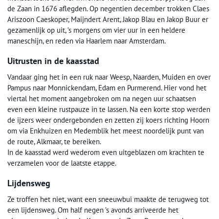
de Zaan in 1676 aflegden. Op negentien december trokken Claes
Ariszoon Caeskoper, Maijndert Arent, Jakop Blau en Jakop Buur er
gezamenlijk op uit, ’s morgens om vier uur in een heldere
maneschijn, en reden via Haarlem naar Amsterdam.
Uitrusten in de kaasstad
Vandaar ging het in een ruk naar Weesp, Naarden, Muiden en over
Pampus naar Monnickendam, Edam en Purmerend. Hier vond het
viertal het moment aangebroken om na negen uur schaatsen
even een kleine rustpauze in te lassen. Na een korte stop werden
de ijzers weer ondergebonden en zetten zij koers richting Hoorn
om via Enkhuizen en Medemblik het meest noordelijk punt van
de route, Alkmaar, te bereiken.
In de kaasstad werd wederom even uitgeblazen om krachten te
verzamelen voor de laatste etappe.
Lijdensweg
Ze troffen het niet, want een sneeuwbui maakte de terugweg tot
een lijdensweg. Om half negen ’s avonds arriveerde het