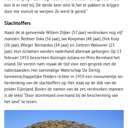
kon ik er niet bij. De derde keer wist ik het te pakken te krijgen
door me vooruit te werpen. Zo werd ik gered.”
Slachtoffers
Naast de al genoemde Willem Dijker (57 jaar) verdronken nog vijf
mannen: Redmer IJska (56 jaar), Jan Koopman (48 jaar), Dirk Kuip
(36 jaar), Wieger Bernardus (34 jaar) en Siebren Walsweer (23
jaar). Hun lichamen werden naderhand allemaal geborgen. Op 13
februari 1953 bezochten Koningin Juliana en Prins Bernhard het
eiland. De vorstin nam royaal de tijd voor een gesprek met de
nabestaanden. Het toenmalige Waterschap De Dertig
Gemeenschappelijke Polders richtte in 1959 een monumentje ter
herdenking van de slachtoffers op. Het staat op de dijk van de
polder Eijerland. Boven de namen van de zes verdronken mannen
is de tekst “Door stormvloed overmand bij de bescherming van
het land” te lezen.