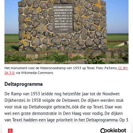
Het monument voor de Watersnoodramp van 1953 op Texel. Foto: Pa3ems,
CC BY-
SA 3.0
, via Wikimedia Commons.
Deltaprogramma
De Ramp van 1953 leidde nog hetzelfde jaar tot de Noodwet
Dijkherstel. In 1958 volgde de Deltawet. De dijken werden stuk
voor stuk op Deltahoogte gebracht, óók die op Texel. Daar was
wel een grote demonstratie in Den Haag voor nodig. De dijken
van Texel hadden een lage prioriteit in het Deltaprogramma. Op 3
januari 1976 raasde een zware storm over het eiland. Het zag er
dreigend uit. Drie polders werden daarom voorzorgshalve