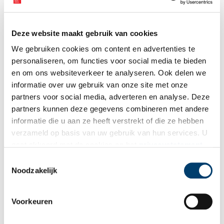
geëvacueerd. Het ging bij elkaar om 450 personen. Dit leidde tot
een protestactie van de Texelse bevolking in Den Haag. Er gingen
zelfs schapen met een reddingsboei om de buik mee. Dit had
Deze website maakt gebruik van cookies
succes, er werd meer vaart gemaakt.
We gebruiken cookies om content en advertenties te
personaliseren, om functies voor social media te bieden
Bronnen:
en om ons websiteverkeer te analyseren. Ook delen we
www.deltacommissie.com
informatie over uw gebruik van onze site met onze
www.hhnk.nl
partners voor social media, adverteren en analyse. Deze
Publicatiedatum: 24/02/2012
partners kunnen deze gegevens combineren met andere
informatie die u aan ze heeft verstrekt of die ze hebben
verzameld op basis van uw gebruik van hun services. U
gaat akkoord met de cookies en het
privacystatement
als u onze website blijft gebruiken.
Toestemmingsselectie
Ontvang de nieuwsbrief
Noodzakelijk
Wilt u op de hoogte blijven van de mooiste verhalen en het
laatste erfgoednieuws? Schrijf u dan nu in voor onze
Voorkeuren
wekelijkse nieuwsbrief!