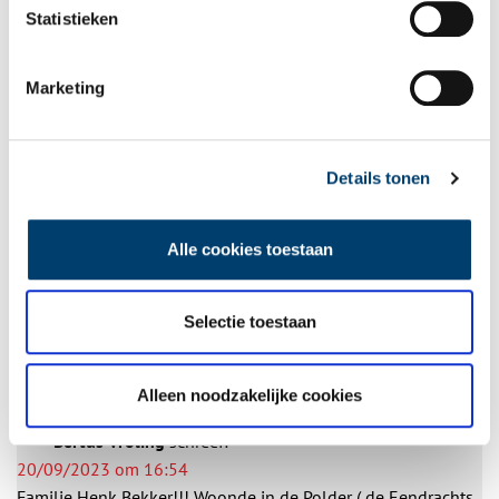
Statistieken
Bij inschrijving gaat u akkoord met ons
privacybeleid
.
Marketing
Aanvullingen
Details tonen
Vul deze informatie aan of geef een reactie.
3 reacties
Alle cookies toestaan
Elly Schrijer-van Ederen
schreef:
01/02/2023 om 13:17
Selectie toestaan
Wij weten van inmiddels overleden Texelse vrienden dat er
bij de ramp óók op Texel doden gevallen zijn. Waarom lees
je dáár nooit iets over?
Alleen noodzakelijke cookies
Reply
Bertus Vroling
schreef:
20/09/2023 om 16:54
Familie Henk Bekker!!! Woonde in de Polder ( de Eendrachts