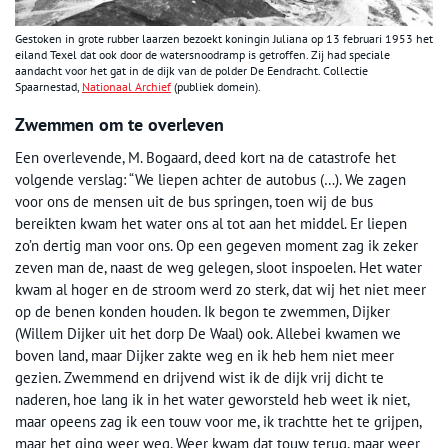
Gestoken in grote rubber laarzen bezoekt koningin Juliana op 13 februari 1953 het
eiland Texel dat ook door de watersnoodramp is getroffen. Zij had speciale
aandacht voor het gat in de dijk van de polder De Eendracht. Collectie
Spaarnestad,
Nationaal Archief
(publiek domein).
Zwemmen om te overleven
Een overlevende, M. Bogaard, deed kort na de catastrofe het
volgende verslag: “We liepen achter de autobus (…). We zagen
voor ons de mensen uit de bus springen, toen wij de bus
bereikten kwam het water ons al tot aan het middel. Er liepen
zo’n dertig man voor ons. Op een gegeven moment zag ik zeker
zeven man de, naast de weg gelegen, sloot inspoelen. Het water
kwam al hoger en de stroom werd zo sterk, dat wij het niet meer
op de benen konden houden. Ik begon te zwemmen, Dijker
(Willem Dijker uit het dorp De Waal) ook. Allebei kwamen we
boven land, maar Dijker zakte weg en ik heb hem niet meer
gezien. Zwemmend en drijvend wist ik de dijk vrij dicht te
naderen, hoe lang ik in het water geworsteld heb weet ik niet,
maar opeens zag ik een touw voor me, ik trachtte het te grijpen,
maar het ging weer weg. Weer kwam dat touw terug, maar weer