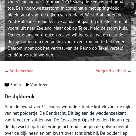
van 31 januari op 1 februari 1953 sloeg de zee vernietigend
toe. Een noordwesterstorm in combinatie met springvloed
bleek fataal voor de dijken van Zeeland, West-Brabant en de
Zuid-Hollandse eilanden. De aandacht gaat bij dit alles terecht
vooral uit naar Zeeland. Maar ook op Texel hield de storm huis.
Op het eiland verdronken zes vrijwilligers. Zij waren naar de
dijk gekomen om een polder voor overstroming te behoeden.
Daarom moet ook het verhaal van de Ramp op Texel verteld
en dóór verteld worden.
← Vorig verhaal
Volgend verhaal →
3 min
Voorlezen
De dijkbreuk
Al in de avond van 31 januari werd de situatie kritiek voor de dijk
van het poldertje ‘De Eendracht’. Dit lag aan de waddenzeekant
van Texel ten zuiden van De Cocksdorp. Opzichter Ten Hoorn riep
de dijkwacht op. In de vroege ochtend sloegen de golven overal
over de dijk heen en om kwart over acht brak hij. De polder liep