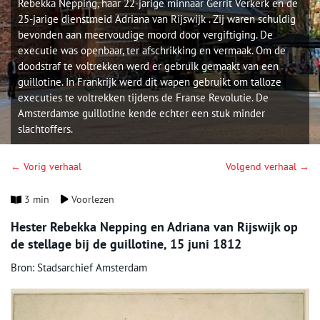
Rebekka Nepping, haar 22-jarige minnaar Gerrit Verkerk en de
25-jarige dienstmeid Adriana van Rijswijk . Zij waren schuldig
bevonden aan meervoudige moord door vergiftiging. De
executie was openbaar, ter afschrikking en vermaak. Om de
doodstraf te voltrekken werd er gebruik gemaakt van een
guillotine. In Frankrijk werd dit wapen gebruikt om talloze
executies te voltrekken tijdens de Franse Revolutie. De
Amsterdamse guillotine kende echter een stuk minder
slachtoffers.
← Vorig verhaal
Volgend verhaal →
3 min
Voorlezen
Hester Rebekka Nepping en Adriana van Rijswijk op
de stellage bij de guillotine, 15 juni 1812
Bron: Stadsarchief Amsterdam