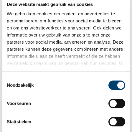
Deze website maakt gebruik van cookies
We gebruiken cookies om content en advertenties te
personaliseren, om functies voor social media te bieden
en om ons websiteverkeer te analyseren. Ook delen we
informatie over uw gebruik van onze site met onze
partners voor social media, adverteren en analyse. Deze
partners kunnen deze gegevens combineren met andere
informatie die u aan ze heeft verstrekt of die ze hebben
verzameld op basis van uw gebruik van hun services. U
gaat akkoord met de cookies en het
privacystatement
als u onze website blijft gebruiken.
De Waag in Amsterdam vandaag de dag
Toestemmingsselectie
Noodzakelijk
Napoleon Bonaparte
Een grondwetswijziging van 1801 maakte de Bataafse Republiek
Voorkeuren
tot het Bataafs Gemenebest, waarbij de scheiding der machten
van Charles de Montesquieu in werking trad. Er kwam een
onafhankelijke rechtsprekende macht, een uitvoerende macht in
Statistieken
de vorm van een bewind van twaalf personen en een