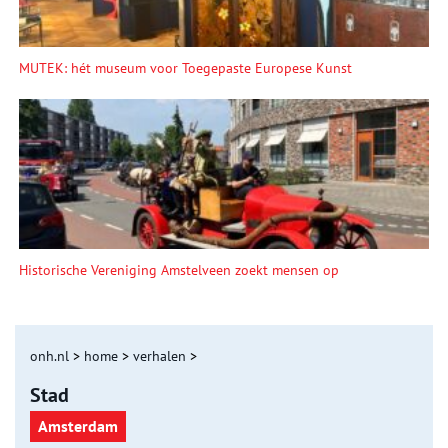
MUTEK: hét museum voor Toegepaste Europese Kunst
Historische Vereniging Amstelveen zoekt mensen op
onh.nl
>
home
>
verhalen
>
Stad
Amsterdam