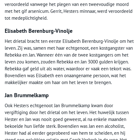
veroordeeld vanwege het plegen van een tweevoudige moord
met het gif arsenicum. Gerrit, Hesters minnaar, werd veroordeeld
tot medeplichtigheid.
Elisabeth Berenburg-Vinolje
Het drietal bracht ten eerste Elisabeth Berenburg-Vinolje om het
leven. Zij was, samen met haar echtgenoot, een kostgangster van
Rebekka en Jan. Wanneer één van de twee kostgangers om het
leven zou komen, zouden Rebekka en Jan 3000 gulden krijgen.
Rebekka gaf geld uit als water, waardoor er vaak een tekort was.
Bovendien was Elisabeth een onaangename persoon, wat het
makkelijker maakte om haar om het leven te brengen.
Jan Brummelkamp
Ook Hesters echtgenoot Jan Brummelkamp kwam door
vergiftiging door het drietal om het leven. Het huwelijk tussen
Hester en Jan was nooit goed geweest, al na enkele maanden
bekoelde hun liefde sterk. Bovendien was Jan een alcoholist,
Hester had al eerder geprobeerd van hem te scheiden, en hij
stond een gelukkige relatie met Gerrit Verkerk in de weg. Het