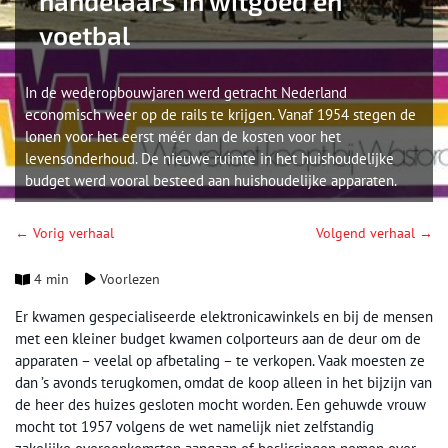
handelaars in witgoed en
voetbal
In de wederopbouwjaren werd getracht Nederland
economisch weer op de rails te krijgen. Vanaf 1954 stegen de
lonen voor het eerst méér dan de kosten voor het
levensonderhoud. De nieuwe ruimte in het huishoudelijke
budget werd vooral besteed aan huishoudelijke apparaten.
← Vorig verhaal
Volgend verhaal →
4 min
Voorlezen
Er kwamen gespecialiseerde elektronicawinkels en bij de mensen
met een kleiner budget kwamen colporteurs aan de deur om de
apparaten – veelal op afbetaling – te verkopen. Vaak moesten ze
dan ’s avonds terugkomen, omdat de koop alleen in het bijzijn van
de heer des huizes gesloten mocht worden. Een gehuwde vrouw
mocht tot 1957 volgens de wet namelijk niet zelfstandig