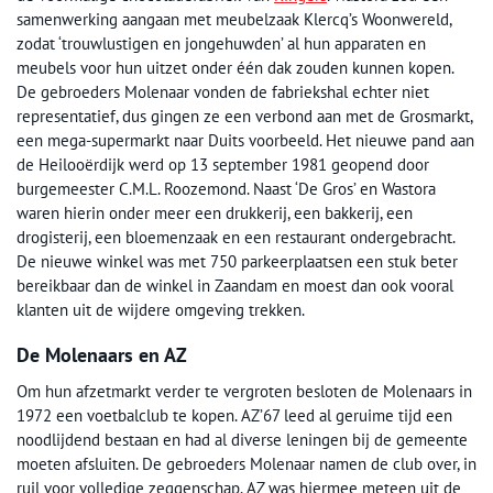
samenwerking aangaan met meubelzaak Klercq’s Woonwereld,
zodat ‘trouwlustigen en jongehuwden’ al hun apparaten en
meubels voor hun uitzet onder één dak zouden kunnen kopen.
De gebroeders Molenaar vonden de fabriekshal echter niet
representatief, dus gingen ze een verbond aan met de Grosmarkt,
een mega-supermarkt naar Duits voorbeeld. Het nieuwe pand aan
de Heilooërdijk werd op 13 september 1981 geopend door
burgemeester C.M.L. Roozemond. Naast ‘De Gros’ en Wastora
waren hierin onder meer een drukkerij, een bakkerij, een
drogisterij, een bloemenzaak en een restaurant ondergebracht.
De nieuwe winkel was met 750 parkeerplaatsen een stuk beter
bereikbaar dan de winkel in Zaandam en moest dan ook vooral
klanten uit de wijdere omgeving trekken.
De Molenaars en AZ
Om hun afzetmarkt verder te vergroten besloten de Molenaars in
1972 een voetbalclub te kopen. AZ’67 leed al geruime tijd een
noodlijdend bestaan en had al diverse leningen bij de gemeente
moeten afsluiten. De gebroeders Molenaar namen de club over, in
ruil voor volledige zeggenschap. AZ was hiermee meteen uit de