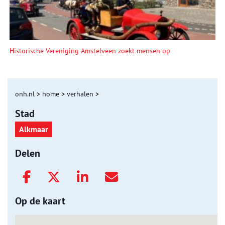
Historische Vereniging Amstelveen zoekt mensen op
onh.nl
>
home
>
verhalen
>
Stad
Alkmaar
Delen
Op de kaart