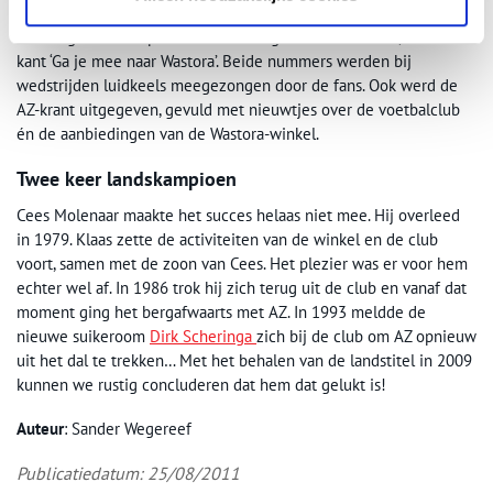
AZ en Wastora waren nauw met elkaar verweven. Zo verscheen
een single met de pakkende meezinger ‘Retteketet AZ’, met als B-
kant ‘Ga je mee naar Wastora’. Beide nummers werden bij
wedstrijden luidkeels meegezongen door de fans. Ook werd de
AZ-krant uitgegeven, gevuld met nieuwtjes over de voetbalclub
én de aanbiedingen van de Wastora-winkel.
Twee keer landskampioen
Cees Molenaar maakte het succes helaas niet mee. Hij overleed
in 1979. Klaas zette de activiteiten van de winkel en de club
voort, samen met de zoon van Cees. Het plezier was er voor hem
echter wel af. In 1986 trok hij zich terug uit de club en vanaf dat
moment ging het bergafwaarts met AZ. In 1993 meldde de
nieuwe suikeroom
Dirk Scheringa
zich bij de club om AZ opnieuw
uit het dal te trekken… Met het behalen van de landstitel in 2009
kunnen we rustig concluderen dat hem dat gelukt is!
Auteur
: Sander Wegereef
Publicatiedatum: 25/08/2011