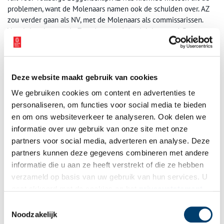
problemen, want de Molenaars namen ook de schulden over. AZ
zou verder gaan als NV, met de Molenaars als commissarissen.
Vanuit hun kantoor in Zaandam werd de club bestuurd. De
gemeente had wel als voorwaarde gesteld dat AZ’67 in Alkmaar
bleef spelen. De investeringen wierpen hun vruchten af: in het
seizoen 1980-1981 werd AZ met grote overmacht
landskampioen
en won het de KNVB-beker. Bovendien bereikte AZ de finale van
Deze website maakt gebruik van cookies
de UEFA-cup, die helaas in een dubbele ontmoeting met Ipswich
We gebruiken cookies om content en advertenties te
Town verloren ging.
personaliseren, om functies voor social media te bieden
‘Ga je mee naar Wastora’, de achterkant van de single
en om ons websiteverkeer te analyseren. Ook delen we
‘Retteket AZ’.
informatie over uw gebruik van onze site met onze
partners voor social media, adverteren en analyse. Deze
Op het hoesje een afbeelding van de winkel van Wastora aan de
partners kunnen deze gegevens combineren met andere
Westzijde in Zaandam. Beeld: ‘Ik was erbij’, deel 2 (2010).
informatie die u aan ze heeft verstrekt of die ze hebben
verzameld op basis van uw gebruik van hun services. U
gaat akkoord met de cookies en het
privacystatement
als u onze website blijft gebruiken.
Toestemmingsselectie
Noodzakelijk