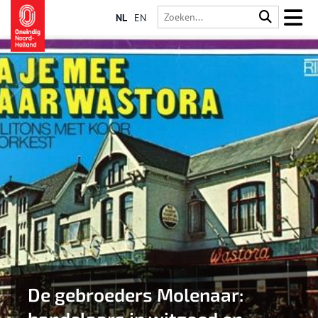
NL
EN
De gebroeders Molenaar: