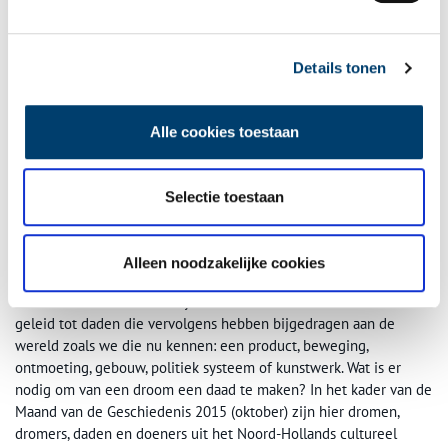
Inhuldiging van koningin Beatrix in de Nieuwe Kerk (1980) Beeld: Nationaal
Details tonen
Archief via Flickr Commons. Fotograaf:Koen Suyk / Anefo
Klik
hier
om terug te keren naar het route-overzicht.
Alle cookies toestaan
Selectie toestaan
Maand van de Geschiedenis 2015: Tussen Droom en
Daad
Ieder mens heeft dromen en idealen, zo ook de krakers in dit
Alleen noodzakelijke cookies
verhaal. Sommige dromen zullen altijd dromen blijven, maar
andere worden verwezenlijkt. Verschillende dromen hebben
geleid tot daden die vervolgens hebben bijgedragen aan de
wereld zoals we die nu kennen: een product, beweging,
ontmoeting, gebouw, politiek systeem of kunstwerk. Wat is er
nodig om van een droom een daad te maken? In het kader van de
Maand van de Geschiedenis 2015 (oktober) zijn hier dromen,
dromers, daden en doeners uit het Noord-Hollands cultureel