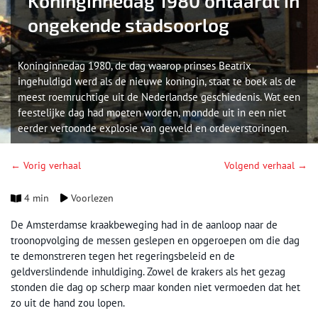
Koninginnedag 1980 ontaardt in
ongekende stadsoorlog
Koninginnedag 1980, de dag waarop prinses Beatrix
ingehuldigd werd als de nieuwe koningin, staat te boek als de
meest roemruchtige uit de Nederlandse geschiedenis. Wat een
feestelijke dag had moeten worden, mondde uit in een niet
eerder vertoonde explosie van geweld en ordeverstoringen.
← Vorig verhaal
Volgend verhaal →
4 min
Voorlezen
De Amsterdamse kraakbeweging had in de aanloop naar de
troonopvolging de messen geslepen en opgeroepen om die dag
te demonstreren tegen het regeringsbeleid en de
geldverslindende inhuldiging. Zowel de krakers als het gezag
stonden die dag op scherp maar konden niet vermoeden dat het
zo uit de hand zou lopen.