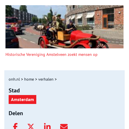
Historische Vereniging Amstelveen zoekt mensen op
onh.nl
>
home
>
verhalen
>
Stad
Amsterdam
Delen