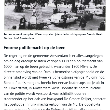
Rellende menigte op het Waterlooplein tijdens de inhuldiging van Beatrix Beeld:
Stadsarchief Amsterdam.
Enorme politiemacht op de been
De regering en de gemeente Amsterdam is er alles aangelegen
om de dag ordelijk te laten verlopen. Er is een politiemacht van
6000 man op de been gebracht, waaronder 1800 ME-ers. De
directe omgeving van de Dam is hermetisch afgegrendeld en de
binnenstad wordt met twee veiligheidslinies van de ME omringd.
Rond elf uur ’s morgens breekt het eerste krakersopstootje uit in
de Kinkerstraat, in Amsterdam-West. Doordat de communicatie
van de politie wordt verstoord, waarschijnlijk door een
stoorzender op het dak van kraakpand De Groote Keijser, ontaardt
het opstootje in flink machtsvertoon van de ME. De opgefokte
menigte begeeft zich naar de Dokwerker bij het Waterlooplein