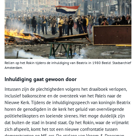
Rellen op het Rokin tijdens de inhuldiging van Beatrix in 1980 Beeld: Stadsarchief
Amsterdam.
Inhuldiging gaat gewoon door
Intussen zijn de plechtigheden volgens het draaiboek verlopen,
inclusief balkonscène en de oversteek van het Paleis naar de
Nieuwe Kerk. Tijdens de inhuldigingsspeech van koningin Beatrix
horen de genodigden in de kerk het geluid van overvliegende
politiehelikopters en loeiende sirenes. Het moge duidelijk zijn
dat buiten de stad in brand staat. Op het Rokin, waar de vrijmarkt
zich afspeelt, komt het tot een nieuwe confrontatie tussen
demonstranten en ME-ers. De etalage van Vroom & Dreesman