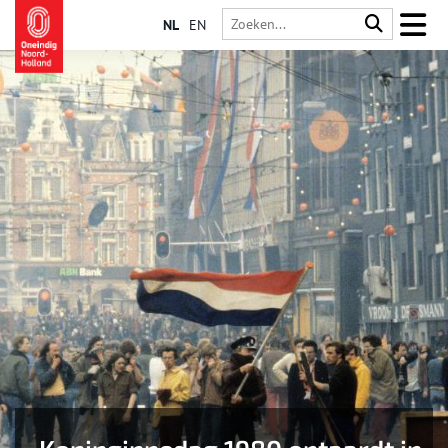
NL
EN