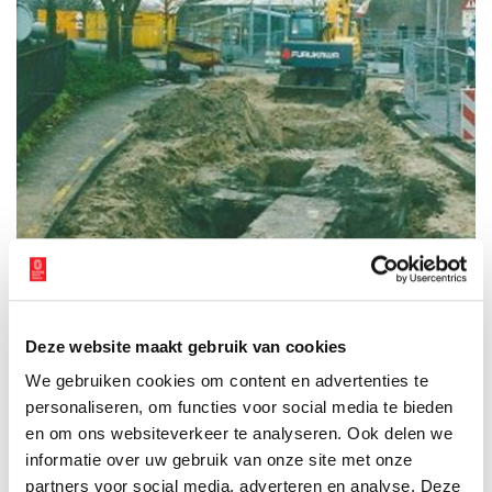
Deze website maakt gebruik van cookies
We gebruiken cookies om content en advertenties te
Fundamenten Naarderpoort bij het Vestingplein naast de Kazerne.
personaliseren, om functies voor social media te bieden
Verborgen vestingverleden
en om ons websiteverkeer te analyseren. Ook delen we
informatie over uw gebruik van onze site met onze
Er is nog meer verborgen vestinggeschiedenis te vinden. Op de
partners voor social media, adverteren en analyse. Deze