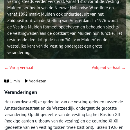
vesting steeds verder versterkt. Vanaf 1816 vormt de Vesting
Muiden het begin van de Nieuwe Hollandse Waterlinie en
vanaf 1892 maakt Muiden ook onderdeel uit van het
Zuidoostfront van de Stelling van Amsterdam. In 1926 wordt
de Vesting Muiden formeel opgeheven en behouden slechts
de vestingwallen aan de oostkant van Muiden hun functie. Het
resterende deel krijgt de naam 'Wal van Muiden' en de
westelijke kant van de Vesting ondergaat een grote
verandering.
← Vorig verhaal
Volgend verhaal →
1 min
Voorlezen
Veranderingen
Het noordwestelijke gedeelte van de vesting, gelegen tussen de
Amsterdamsestraat en de Westzeedijk, ondergaat de grootste
verandering. Op dit gedeelte van de vesting lag het Bastion XII
(hoekige aarden uitbouw van de vesting) en de courtine XI-XII
(gedeelte van een vesting tussen twee bastions). Tussen 1926 en