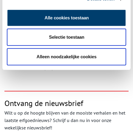
rondleiding en een echte veiling bijwonen. Je kunt zelf ook echt
bieden op de groentes en wie weet ga je met een heerlijke krop
Alle cookies toestaan
sla naar huis! Ook worden rondvaarten door het Oosterdel
aangeboden en worden er bootjes verhuurd, waarmee je zelf
door het gebied kan varen.
Selectie toestaan
Kortom een heerlijk dag op en rond het water! Om het geheel nu
goed af te sluiten kun je nog een van de terrasje pakken langs de
waterkant voor een lekkere maaltijd en een drankje.
Alleen noodzakelijke cookies
Publicatiedatum: 01/08/2011
Ontvang de nieuwsbrief
Wilt u op de hoogte blijven van de mooiste verhalen en het
laatste erfgoednieuws? Schrijf u dan nu in voor onze
wekelijkse nieuwsbrief!