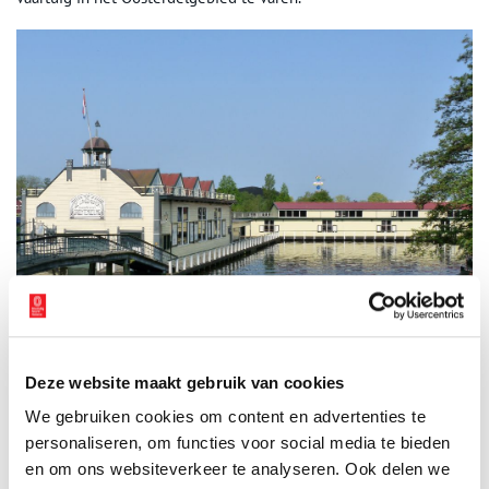
Deze website maakt gebruik van cookies
Museum BroekerVeiling. Beeld: Wikimedia Commons
We gebruiken cookies om content en advertenties te
personaliseren, om functies voor social media te bieden
De groenteveiling
en om ons websiteverkeer te analyseren. Ook delen we
Breng gelijk ook een bezoek aan
museum Broekerveiling.
Dit