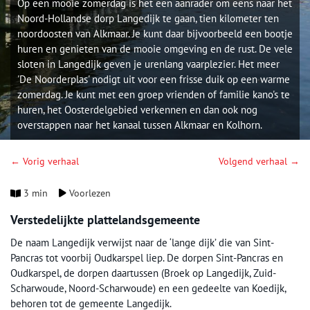
Op een mooie zomerdag is het een aanrader om eens naar het
Noord-Hollandse dorp Langedijk te gaan, tien kilometer ten
noordoosten van Alkmaar. Je kunt daar bijvoorbeeld een bootje
huren en genieten van de mooie omgeving en de rust. De vele
sloten in Langedijk geven je urenlang vaarplezier. Het meer
'De Noorderplas' nodigt uit voor een frisse duik op een warme
zomerdag. Je kunt met een groep vrienden of familie kano's te
huren, het Oosterdelgebied verkennen en dan ook nog
overstappen naar het kanaal tussen Alkmaar en Kolhorn.
← Vorig verhaal
Volgend verhaal →
3 min
Voorlezen
Verstedelijkte plattelandsgemeente
De naam Langedijk verwijst naar de ‘lange dijk’ die van Sint-
Pancras tot voorbij Oudkarspel liep. De dorpen Sint-Pancras en
Oudkarspel, de dorpen daartussen (Broek op Langedijk, Zuid-
Scharwoude, Noord-Scharwoude) en een gedeelte van Koedijk,
behoren tot de gemeente Langedijk.