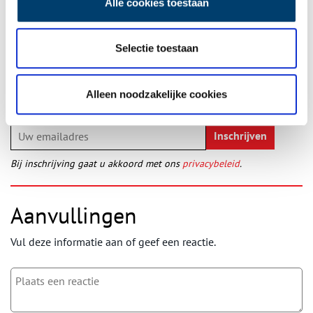
Alle cookies toestaan
Ontvang de nieuwsbrief
Selectie toestaan
Wilt u op de hoogte blijven van de mooiste verhalen en het
laatste erfgoednieuws? Schrijf u dan nu in voor onze
Alleen noodzakelijke cookies
wekelijkse nieuwsbrief!
Bij inschrijving gaat u akkoord met ons
privacybeleid
.
Aanvullingen
Vul deze informatie aan of geef een reactie.