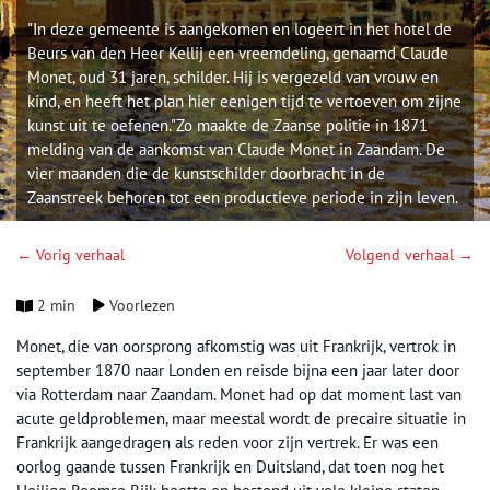
"In deze gemeente is aangekomen en logeert in het hotel de
Beurs van den Heer Kellij een vreemdeling, genaamd Claude
Monet, oud 31 jaren, schilder. Hij is vergezeld van vrouw en
kind, en heeft het plan hier eenigen tijd te vertoeven om zijne
kunst uit te oefenen."Zo maakte de Zaanse politie in 1871
melding van de aankomst van Claude Monet in Zaandam. De
vier maanden die de kunstschilder doorbracht in de
Zaanstreek behoren tot een productieve periode in zijn leven.
← Vorig verhaal
Volgend verhaal →
2 min
Voorlezen
Monet, die van oorsprong afkomstig was uit Frankrijk, vertrok in
september 1870 naar Londen en reisde bijna een jaar later door
via Rotterdam naar Zaandam. Monet had op dat moment last van
acute geldproblemen, maar meestal wordt de precaire situatie in
Frankrijk aangedragen als reden voor zijn vertrek. Er was een
oorlog gaande tussen Frankrijk en Duitsland, dat toen nog het