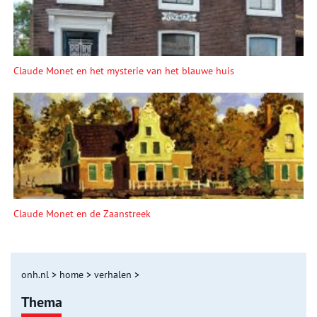
Claude Monet en het mysterie van het blauwe huis
Claude Monet en de Zaanstreek
onh.nl
>
home
>
verhalen
>
Thema