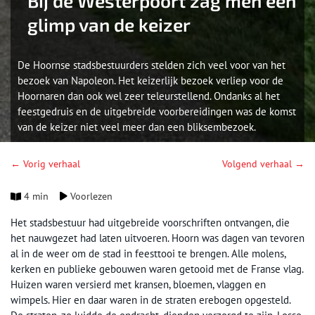
Bij de Westerpoort zag men een
glimp van de keizer
De Hoornse stadsbestuurders stelden zich veel voor van het
bezoek van Napoleon. Het keizerlijk bezoek verliep voor de
Hoornaren dan ook wel zeer teleurstellend. Ondanks al het
feestgedruis en de uitgebreide voorbereidingen was de komst
van de keizer niet veel meer dan een bliksembezoek.
← Vorig verhaal
Volgend verhaal →
4 min
Voorlezen
Het stadsbestuur had uitgebreide voorschriften ontvangen, die
het nauwgezet had laten uitvoeren. Hoorn was dagen van tevoren
al in de weer om de stad in feesttooi te brengen. Alle molens,
kerken en publieke gebouwen waren getooid met de Franse vlag.
Huizen waren versierd met kransen, bloemen, vlaggen en
wimpels. Hier en daar waren in de straten erebogen opgesteld.