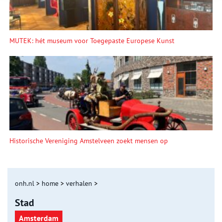
MUTEK: hét museum voor Toegepaste Europese Kunst
Historische Vereniging Amstelveen zoekt mensen op
onh.nl
>
home
>
verhalen
>
Stad
Amsterdam