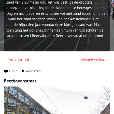
zand van 1.20 meter dik. Het was destijds de grootste
droogzand-verplaatsing uit de Nederlandse bouwgeschiedenis.
Dag en nacht voeren er schuiten vol met zand tussen IJmuiden
- waar het zand vandaan kwam - en het Amstelkanaal. Het
duurde bijna tien jaar voordat deze klus geklaard was. Maar
toen ging het ook snel, binnen een mum van tijd schoten de
straten tussen Minervalaan en Beethovenstraat uit de grond.
← Vorig verhaal
Volgend verhaal →
1 min
Voorlezen
Beethovenstraat.