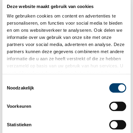
Bij inschrijving gaat u akkoord met ons
privacybeleid
.
Deze website maakt gebruik van cookies
We gebruiken cookies om content en advertenties te
Aanvullingen
personaliseren, om functies voor social media te bieden
en om ons websiteverkeer te analyseren. Ook delen we
Vul deze informatie aan of geef een reactie.
informatie over uw gebruik van onze site met onze
partners voor social media, adverteren en analyse. Deze
partners kunnen deze gegevens combineren met andere
informatie die u aan ze heeft verstrekt of die ze hebben
verzameld op basis van uw gebruik van hun services. U
Vereiste velden zijn gemarkeerd met *. Het e-mailadres wordt niet
gaat akkoord met de cookies en het
privacystatement
gepubliceerd.
als u onze website blijft gebruiken.
Toestemmingsselectie
Noodzakelijk
Naam
*
Voorkeuren
E-mail
*
Statistieken