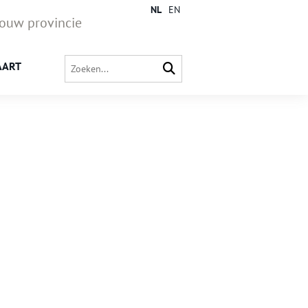
NL
EN
jouw provincie
AART