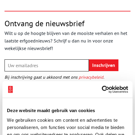
Ontvang de nieuwsbrief
Wilt u op de hoogte blijven van de mooiste verhalen en het
laatste erfgoednieuws? Schrijf u dan nu in voor onze
wekelijkse nieuwsbrief!
Bij inschrijving gaat u akkoord met ons
privacybeleid
.
Aanvullingen
Vul deze informatie aan of geef een reactie.
Deze website maakt gebruik van cookies
We gebruiken cookies om content en advertenties te
personaliseren, om functies voor social media te bieden
en om ons websiteverkeer te analyseren. Ook delen we