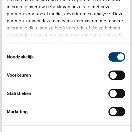
informatie over uw gebruik van onze site met onze
Vereiste velden zijn gemarkeerd met *. Het e-mailadres wordt niet
partners voor social media, adverteren en analyse. Deze
gepubliceerd.
partners kunnen deze gegevens combineren met andere
Naam
*
informatie die u aan ze heeft verstrekt of die ze hebben
verzameld op basis van uw gebruik van hun services. U
gaat akkoord met de cookies en het
privacystatement
E-mail
*
als u onze website blijft gebruiken.
Toestemmingsselectie
Noodzakelijk
Vink dit aan als u op de hoogte gehouden wil worden.
Voorkeuren
Statistieken
Lees meer verhalen
Marketing