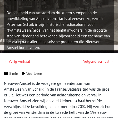
De nabijheid van Amsterdam drukt een stempel op de
ontwikkeling van Amstelveen. Dat is al eeuwen zo, vertelt
Peter van Schaik in zijn historische radiocolumn voor
rtvAmstelveen. ‘Groei van het aantal inwoners in de grootste
stad van Nederland betekende bijvoorbeeld een toename van
de vraag naar allerlei agrarische producten die Nieuwer-
Amstel kon leveren.’
← Vorig verhaal
Volgend verhaal →
3 min
Voorlezen
Nieuwer-Amstel is de vroegere gemeentenaam van
Amstelveen. Van Schaik: ‘In de Franse/Bataafse tijd was de groei
er uit. Het was een periode van achteruitgang en verval. In
Nieuwer-Amstel zien wij op veel kleinere schaal hetzelfde
verschijnsel. De bevolking nam af met bijna 20%.’ Hij vertelt hoe
de groei van Amsterdam in de tweede helft van de 19e eeuw