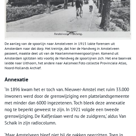
De aanleg van de spoorlijn naar Amstelveen in 1915 lokte forensen uit
Amsterdam naar dat dorp. Het treintje, dat hier de Handweg in Amstelveen
passeert, maakte deel uit van de Haarlemmermeerspoorlijnen. Komend uit
Amsterdam splitsten iets voorbij de Handweg de spoorlijnen zich. Het ene baanvak
leidde naar Uithoorn, het andere naar Aalsmeer.Foto collectie Provinciale Atlas,
Noord-Hollands Archief.
Annexatie
‘In 1896 kwam het er toch van. Nieuwer-Amstel met ruim 33.000
inwoners werd door de grenswijziging een plattelandsgemeente
met minder dan 6000 ingezetenen. Toch bleek deze annexatie
nog te beperkt geweest te zijn. In 1921 volgde een tweede
grenswijziging. De Kalfjeslaan werd nu de zuidgrens,’ aldus Van
Schaik in zijn radiocolumn.
‘Maar Amstelveen bleef niet bij de pakken neerzitten. Toen in