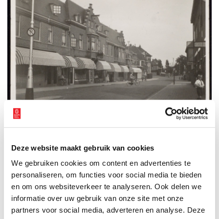
Stationsstraat, Amstelveen. Beeld: Noord-Hollands Archief.
Amstel
Deze website maakt gebruik van cookies
‘De Amstel vormt de ruggengraat van de zogenaamde Groene
We gebruiken cookies om content en advertenties te
Scheg. Het is een groene vinger tussen de Amstelveense
personaliseren, om functies voor social media te bieden
bebouwing en Amsterdam Zuidoost met mogelijkheden voor vele
en om ons websiteverkeer te analyseren. Ook delen we
vormen van openluchtrecreatie. Op mooie dagen wordt er druk
informatie over uw gebruik van onze site met onze
gebruik van gemaakt. Het illustreert eens te meer dat de stad en
partners voor social media, adverteren en analyse. Deze
het omringende platteland met elkaar verknoopt zijn. Daarom zijn