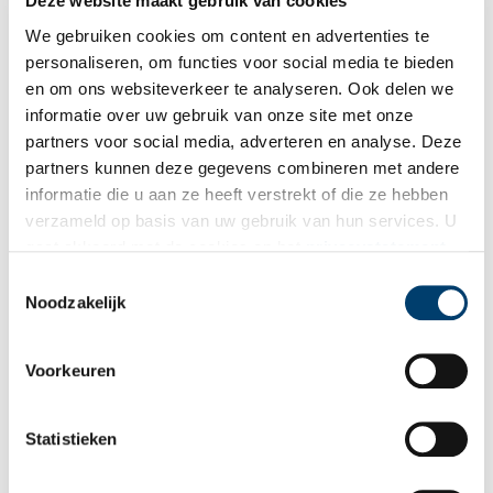
Deze website maakt gebruik van cookies
We gebruiken cookies om content en advertenties te
Aanvullingen
personaliseren, om functies voor social media te bieden
en om ons websiteverkeer te analyseren. Ook delen we
Vul deze informatie aan of geef een reactie.
informatie over uw gebruik van onze site met onze
partners voor social media, adverteren en analyse. Deze
partners kunnen deze gegevens combineren met andere
informatie die u aan ze heeft verstrekt of die ze hebben
verzameld op basis van uw gebruik van hun services. U
Vereiste velden zijn gemarkeerd met *. Het e-mailadres wordt niet
gaat akkoord met de cookies en het
privacystatement
gepubliceerd.
als u onze website blijft gebruiken.
Toestemmingsselectie
Naam
*
Noodzakelijk
E-mail
*
Voorkeuren
Statistieken
Vink dit aan als u op de hoogte gehouden wil worden.