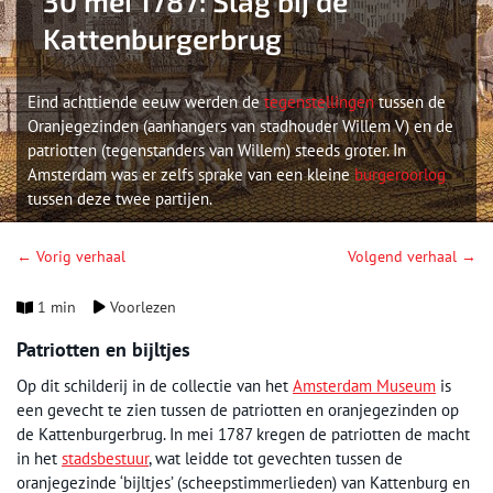
30 mei 1787: Slag bij de
Kattenburgerbrug
Eind achttiende eeuw werden de
tegenstellingen
tussen de
Oranjegezinden (aanhangers van stadhouder Willem V) en de
patriotten (tegenstanders van Willem) steeds groter. In
Amsterdam was er zelfs sprake van een kleine
burgeroorlog
tussen deze twee partijen.
← Vorig verhaal
Volgend verhaal →
1 min
Voorlezen
Patriotten en bijltjes
Op dit schilderij in de collectie van het
Amsterdam Museum
is
een gevecht te zien tussen de patriotten en oranjegezinden op
de Kattenburgerbrug. In mei 1787 kregen de patriotten de macht
in het
stadsbestuur
, wat leidde tot gevechten tussen de
oranjegezinde ‘bijltjes’ (scheepstimmerlieden) van Kattenburg en