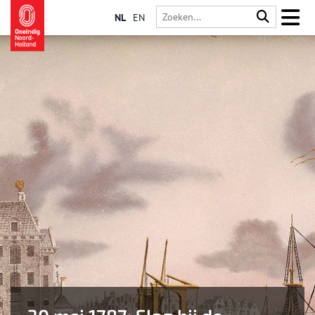
NL
EN