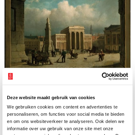
Straatvegers op de Dam met de Beurs van Zocher, door R.J. van
Arum.
Publicatiedatum: 31/03/2011
Deze website maakt gebruik van cookies
We gebruiken cookies om content en advertenties te
personaliseren, om functies voor social media te bieden
en om ons websiteverkeer te analyseren. Ook delen we
informatie over uw gebruik van onze site met onze
Ontvang de nieuwsbrief