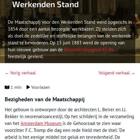
Werkenden Stand
De Maatschappij voor den Werkenden Stand werd opgericht in
1854 door een aantal bezorgde ‘werkbazen’. Zij stelden zich
als doel de zedelijke en stoffelijke belangen van de werkende
stand te bevorderen. Op 13 juni 1883 werd de opening van
hun nieuwe gebouw aan de
Kloveniersburgwal 87-89
feestelijk gevierd.
← Vorig verhaal
Volgend verhaal →
1 min
Voorlezen
Bezigheden van de Maatschappij
Het gebouw is ontworpen door de architecten L. Beirer en J.J.
Bekker in neorenaissancestijl. Op het schilderij in de verzameling
van het
Amsterdam Museum
is de Gehoorzaal te zien waar
voorzitter F.C. Tromp die dag een rede hield met de titel: ‘De
arbeid is het eenige middel tot geluk en tevredenheid’. De