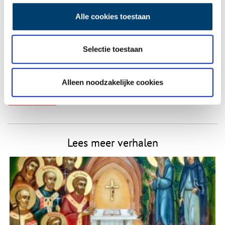
Naam
*
Alle cookies toestaan
E-mail
*
Selectie toestaan
Vink dit aan als u op de hoogte gehouden wil worden.
Alleen noodzakelijke cookies
Lees meer verhalen