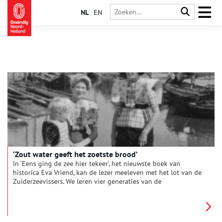
NL
EN
‘Zout water geeft het zoetste brood’
In ‘Eens ging de zee hier tekeer’, het nieuwste boek van
historica Eva Vriend, kan de lezer meeleven met het lot van de
Zuiderzeevissers. We leren vier generaties van de
Spakenburgse familie Hopman kennen, waarvan de
gezinsleden elk op geheel eigen wijze omgingen met de
afsluiting van hun geliefde Zuiderzee.