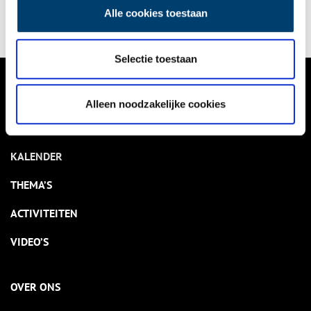
Zuiderzee alleen maar was ingegeven door de belabberde
Alle cookies toestaan
kwaliteit van de dijken eromheen?
Selectie toestaan
VERHALEN
Alleen noodzakelijke cookies
NIEUWS
KALENDER
THEMA’S
ACTIVITEITEN
VIDEO’S
OVER ONS