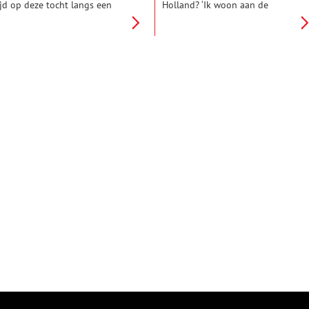
ijd op deze tocht langs een
Holland? ‘Ik woon aan de
ude veenrivier. Tientallen
Munnikenweg. Dat mag je wel
ilometers verderop mag een
een bijzondere plek noemen.’
ereldberoemde stad zijn
Guus Breebaart-Beuse heeft
ebouwd, hier, bij Fort aan de
gelijk. Want wie woont er aan
recht, kijk je uit over weids
een weg die eeuwen geleden
olderland. Langs de sloot
door Floris V is aangelegd en
luipt een grote zilverreiger.
waar de graaf dwangburchten
en aalscholver duikt plots op
liet bouwen?
n de fortgracht.