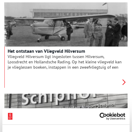
Het ontstaan van Vliegveld Hilversum
Vliegveld Hilversum ligt ingesloten tussen Hilversum,
Loosdrecht en Hollandsche Rading. Op het kleine vliegveld kan
je vlieglessen boeken, instappen in een zweefvliegtuig of een
helikoptervlucht afspreken. In 1938 begon de aanleg op een
open terrein aan de rand van het bos. Vliegveld Hilversum is
inmiddels uitgegroeid tot wat de gebruikers zelf noemen het
‘groenste en gezelligste vliegveld van Nederland’.