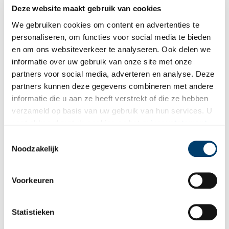
Deze website maakt gebruik van cookies
Schiphol door een menselijke bril
We gebruiken cookies om content en advertenties te
Naast de landingsbaan van Schiphol staat een huis. Het is het
woonhuis van het bejaarde echtpaar Wout en Jo de Rooij.
personaliseren, om functies voor social media te bieden
Grote buurman Schiphol heeft langzaam alle boerderijen en
en om ons websiteverkeer te analyseren. Ook delen we
dorpen in het gebied opgeslokt, maar de daglonerswoning van
informatie over uw gebruik van onze site met onze
de familie De Rooij is blijven staan. Nu hebben de kinderen en
kleinkinderen van Wout en Jo uitzicht op de vliegtuigen die
partners voor social media, adverteren en analyse. Deze
opstijgen vanaf de Buitenveldertbaan: ‘Een prachtgezicht’.
partners kunnen deze gegevens combineren met andere
informatie die u aan ze heeft verstrekt of die ze hebben
verzameld op basis van uw gebruik van hun services. U
gaat akkoord met de cookies en het
privacystatement
als u onze website blijft gebruiken.
Toestemmingsselectie
Noodzakelijk
Wat is er achter het hek van de Hoorneboeg?
Voorkeuren
Het Franse leger trekt in 1795 onder generaal Pichegru ons
land binnen. Ruiters stuiten op de Hoorneboegse hei bij
Hilversum op een dreigend jachtslot. Gevaar?
Statistieken