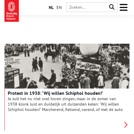
NL
EN
Protest in 1938: ‘Wij willen Schiphol houden!’
Je zult het nu niet snel horen zingen, maar in de zomer van
1938 klonk luid en duidelijk uit duizenden kelen: ‘Wij willen
Schiphol houden!’ Marcherend, fietsend, varend, of met de auto
waren duizenden demonstranten naar het vliegveld gereisd.
Van Texel was men zelfs komen vliegen.