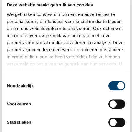
Deze website maakt gebruik van cookies
Gevelstenenboek bundelt boeiende verhalen over
We gebruiken cookies om content en advertenties te
Haarlem
personaliseren, om functies voor social media te bieden
Het zojuist verschenen ‘Waar Haarlem in de gevel staat’
beschrijft gevelstenen die de tand des tijds hebben overleefd
en om ons websiteverkeer te analyseren. Ook delen we
en stenen die in de loop der tijd uit het stadsbeeld zijn
informatie over uw gebruik van onze site met onze
verdwenen. Maar het rijk geïllustreerde boek biedt vooral een
partners voor social media, adverteren en analyse. Deze
schat aan verhalen uit de Noord-Hollandse
provinciehoofdstad.
partners kunnen deze gegevens combineren met andere
informatie die u aan ze heeft verstrekt of die ze hebben
verzameld op basis van uw gebruik van hun services. U
gaat akkoord met de cookies en het
privacystatement
als u onze website blijft gebruiken.
Toestemmingsselectie
Noodzakelijk
Ge­ma­len luis met pis? Kleu­ri­ge kle­ding uit de tui­nen van
Voorkeuren
het Mui­der­slot
Drama! Op dit schilderij uit de collectie van het Muiderslot is
de slotscène van Lucelle te zien – een toneelstuk geschreven
Statistieken
door Gerbrand Adriaenszoon Bredero. Net zoals Romeo en Julia
zijn de hoofdrolspelers Lucelle en Ascagnes ‘star-crossed