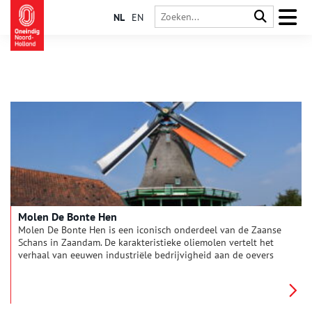
NL
EN
Molen De Bonte Hen
Molen De Bonte Hen is een iconisch onderdeel van de Zaanse
Schans in Zaandam. De karakteristieke oliemolen vertelt het
verhaal van eeuwen industriële bedrijvigheid aan de oevers
van de Zaan. Oorspronkelijk gebouwd in de zeventiende eeuw,
onderging de molen verval, restauratie en wederopbouw.
Tegenwoordig draait hij weer en produceert hij lijnolie op
traditionele wijze.