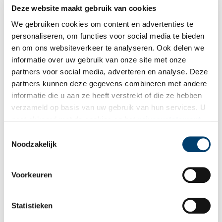
Deze website maakt gebruik van cookies
Kennemerbeek, grensgeval van Kennemerland
We gebruiken cookies om content en advertenties te
Aan de rand van Bennebroek ligt een onopvallend slootje.
Ziehier de grens van Kennemerland en van de Noord- en Zuid-
personaliseren, om functies voor social media te bieden
Holland. Dit slootje van niks.
en om ons websiteverkeer te analyseren. Ook delen we
informatie over uw gebruik van onze site met onze
partners voor social media, adverteren en analyse. Deze
partners kunnen deze gegevens combineren met andere
informatie die u aan ze heeft verstrekt of die ze hebben
verzameld op basis van uw gebruik van hun services. U
gaat akkoord met de cookies en het
privacystatement
als u onze website blijft gebruiken.
Toestemmingsselectie
Noodzakelijk
Varen en vissen op de Westeinder
Voorkeuren
Aalsmeer is bekend als watersportcentrum. Maar wist je dat in
de plassen een meerval zwemt, een joekel van wel twee meter
lengte. Deze vis schuilt in het rietland, ‘de Wildernis’.
Statistieken