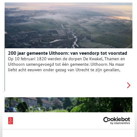
200 jaar gemeente Uithoorn: van veendorp tot voorstad
Op 10 februari 1820 werden de dorpen De Kwakel, Thamen en
Uithoorn samengevoegd tot één gemeente: Uithoorn. Na maar
liefst acht eeuwen onder gezag van Utrecht te zijn gevallen,
werd de nieuwe gemeente opgenomen in de provincie
Holland. Met zijn bijzondere ligging aan het Zijdelmeer en zijn
middeleeuwse polder is Uithoorn tegenwoordig een geliefde
woonplaats. Vlakbij Amsterdam, maar toch in het groen.