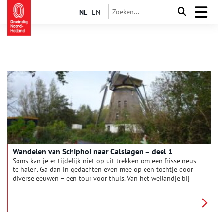
NL
EN
Wandelen van Schiphol naar Calslagen – deel 1
Soms kan je er tijdelijk niet op uit trekken om een frisse neus
te halen. Ga dan in gedachten even mee op een tochtje door
diverse eeuwen – een tour voor thuis. Van het weilandje bij
een torenfort naar de middeleeuwse heerlijkheid Calslagen.
Dat doen we in twee etappes. Vandaag is de vraag: waarom
doet de vlag van een bloemendorp denken aan een aardbei?