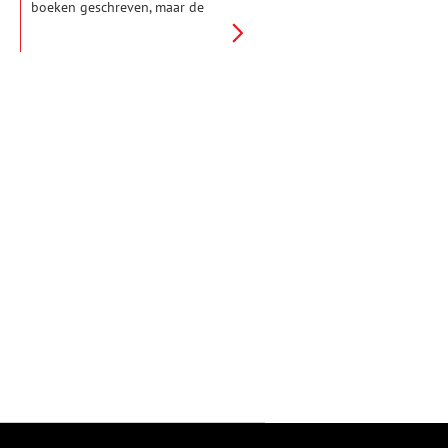
boeken geschreven, maar de
Slag op de Zuiderzee, die voor
een ommekeer zorgde in de
strijd tegen het Spaanse juk,
kwam er tot nu toe bekaaid
vanaf. De publicatie van een
nieuw boek moet in deze lacune
voorzien. Dit is deel twee uit
een serie van drie.