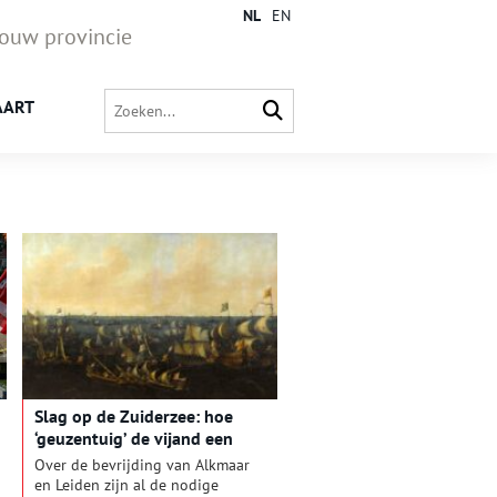
NL
EN
jouw provincie
AART
Slag op de Zuiderzee: hoe
‘geuzentuig’ de vijand een
gevoelige slag toebracht
Over de bevrijding van Alkmaar
en Leiden zijn al de nodige