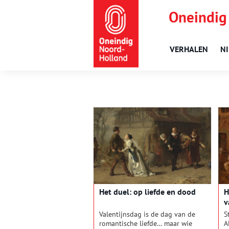
Oneindig
VERHALEN
N
Het duel: op liefde en dood
H
v
Valentijnsdag is de dag van de
S
romantische liefde… maar wie
A