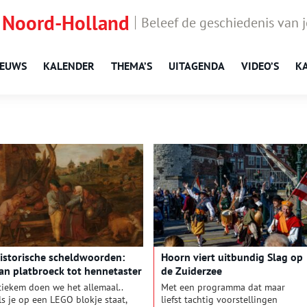
 Noord-Holland
Beleef de geschiedenis van 
IEUWS
KALENDER
THEMA’S
UITAGENDA
VIDEO’S
K
istorische scheldwoorden:
Hoorn viert uitbundig Slag op
an platbroeck tot hennetaster
de Zuiderzee
tiekem doen we het allemaal..
Met een programma dat maar
ls je op een LEGO blokje staat,
liefst tachtig voorstellingen