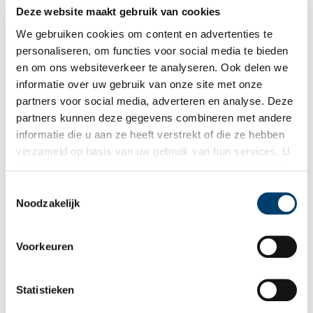
Deze website maakt gebruik van cookies
‘Brasser was vooral gelukkig als hij de mouwen op kon
We gebruiken cookies om content en advertenties te
stropen’
personaliseren, om functies voor social media te bieden
Het boek over het verzetswerk dat Jan Brasser in de Zaanstreek
pleegde, kon verschijnen dankzij een financiële bijdrage van
en om ons websiteverkeer te analyseren. Ook delen we
Tata Steel, de huidige eigenaar van Hoogovens, waar Brasser
informatie over uw gebruik van onze site met onze
voor en tijdens de oorlog als smelter werkte. Auteur Filip
partners voor social media, adverteren en analyse. Deze
Bloem vertelt over zijn speurtocht.
partners kunnen deze gegevens combineren met andere
informatie die u aan ze heeft verstrekt of die ze hebben
verzameld op basis van uw gebruik van hun services. U
gaat akkoord met de cookies en het
privacystatement
als u onze website blijft gebruiken.
Toestemmingsselectie
Noodzakelijk
Jan Brasser: de onvermoeibare verzetsman uit de
Voorkeuren
Zaanstreek
Jan Brasser (1908-1991), die in de Tweede Wereldoorlog onder
de schuilnaam Witte Ko opereerde, was een van de bekendste
Statistieken
verzetsmensen uit de Zaanstreek. Filip Bloem, die bij het
Verzetsmuseum werkt, schreef er een boek over.