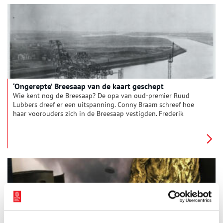
‘Ongerepte’ Breesaap van de kaart geschept
Wie kent nog de Breesaap? De opa van oud-premier Ruud
Lubbers dreef er een uitspanning. Conny Braam schreef hoe
haar voorouders zich in de Breesaap vestigden. Frederik
Willem van Eeden bejubelde ruim anderhalve eeuw geleden
dit ‘heiligdom der natuur’. En nu? Denderend verkeer. Een
fabriek met de hoogste CO₂ uitstoot van het land. Wat is er
met de Breesaap gebeurd?