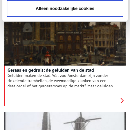
kent iedereen: Sinterklaas komt uit Spanje en vaart op een
stoomboot.
Alleen noodzakelijke cookies
Geraas en gedruis: de geluiden van de stad
Geluiden maken de stad. Wat zou Amsterdam zijn zonder
rinkelende trambellen, de weemoedige klanken van een
draaiorgel of het geroezemoes op de markt? Maar geluiden
kunnen naast nostalgie ook irritatie oproepen. Denk aan de
vaak beklaagde rolkoffers, overvliegende vliegtuigen of luide
ringtones van mobiele telefoons. Welke geluiden hoorde men
vroeger in de stad en wat was er toen anders dan nu?