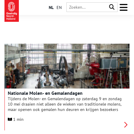
NL
EN
Nationale Molen- en Gemalendagen
Tijdens de Molen- en Gemalendagen op zaterdag 9 en zondag
10 mei draaien niet alleen de wieken van traditionele molens,
maar openen ook gemalen hun deuren en krijgen bezoekers
een indruk van de waterhuishouding in ons land. Waterafvoer
1 min
is van levensbelang, bemaling en gemalen zijn daarbij
onmisbaar. Kom kijken in de geschiedenis van ons water en
ontdek hoe we al eeuwenlang strijd voeren tegen het water. Je