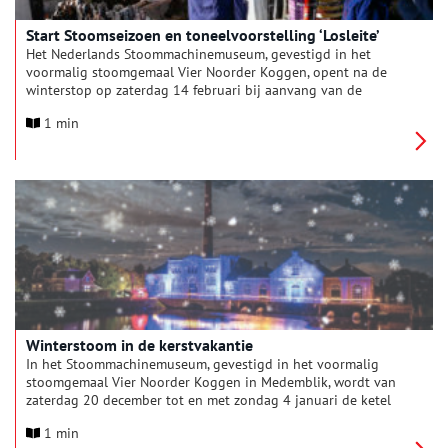
Start Stoomseizoen en toneelvoorstelling ‘Losleite’
Het Nederlands Stoommachinemuseum, gevestigd in het
voormalig stoomgemaal Vier Noorder Koggen, opent na de
winterstop op zaterdag 14 februari bij aanvang van de
voorjaarsvakantie weer de deuren voor het publiek. Het
1 min
museum herbergt één van de grootste collecties nog werkende
stoommachines in Nederland en vertelt twee bijzondere
verhalen: de strijd van de Westfriezen tegen het water en de
ontdekking van de stoommachine die de wereld veranderde.
Winterstoom in de kerstvakantie
In het Stoommachinemuseum, gevestigd in het voormalig
stoomgemaal Vier Noorder Koggen in Medemblik, wordt van
zaterdag 20 december tot en met zondag 4 januari de ketel
gestookt en kun je de machines in werking zien. Stap in de
1 min
wereld van stoom en ontdek de kracht van water en vuur!