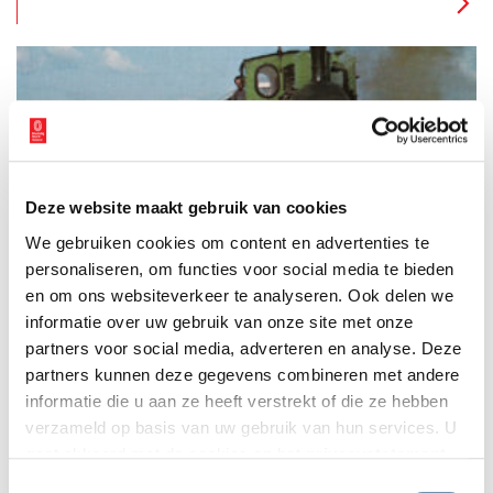
Machinisten en rondleiders leggen graag uit hoe de
stoommachines werken en wat stoom betekend heeft. Ook
voor kinderen valt er van alles te zien en te beleven in het
museum.
Deze website maakt gebruik van cookies
Stoomtrams gingen waar de trein niet kon komen
We gebruiken cookies om content en advertenties te
Als spoorlijnen in de negentiende eeuw hun intrede doen in
Nederland, kunnen nog niet alle streken direct ontsloten
personaliseren, om functies voor social media te bieden
worden. Om het platteland met de steden te verbinden, wordt
en om ons websiteverkeer te analyseren. Ook delen we
voor een goedkopere optie gekozen: de tramweg. Over de
informatie over uw gebruik van onze site met onze
tramweg rijden stoomtrams, licht uitgevoerde versies van
stoomtreinen die uiterst geschikt zijn voor korte afstanden. De
partners voor social media, adverteren en analyse. Deze
kleine, stapvoets rijdende trammetjes groeien al snel uit tot
partners kunnen deze gegevens combineren met andere
een vertrouwd gezicht in veel Noord-Hollandse dorpen en
informatie die u aan ze heeft verstrekt of die ze hebben
steden.
verzameld op basis van uw gebruik van hun services. U
gaat akkoord met de cookies en het
privacystatement
als u onze website blijft gebruiken.
Toestemmingsselectie