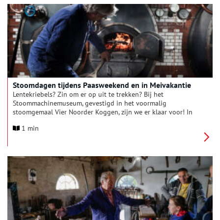
leert over waterwerken die vroeger, maar soms ook nu nog een
rol spelen in het waterbeheer.
Stoomdagen tijdens Paasweekend en in Meivakantie
Lentekriebels? Zin om er op uit te trekken? Bij het
Stoommachinemuseum, gevestigd in het voormalig
stoomgemaal Vier Noorder Koggen, zijn we er klaar voor! In
het Paasweekend wordt vanaf Goede Vrijdag t/m maandag 6
1 min
april én in de meivakantie van 18 april t/m 3 mei het vuur in
de ketel opgestookt en kun je de imposante collectie
stoommachines in werking zien. Kom je ook langs op onze
stoomdagen en/of genieten van het voorjaarszonnetje op ons
terras?