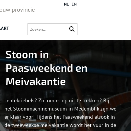
NL
EN
jouw provincie
AART
Stoom in
Paasweekend en
Meivakantie
Lentekriebels? Zin om er op uit te trekken? Bij
het Stoommachinemuseum in Medemblik zijn we
er klaar voor! Tijdens het Paasweekend alsook in
de tweeweekse meivakantie wordt het vuur in de