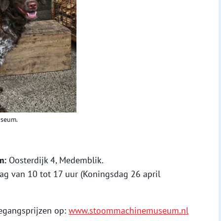
useum.
m:
Oosterdijk 4, Medemblik.
ag van 10 tot 17 uur (Koningsdag 26 april
oegangsprijzen op:
www.stoommachinemuseum.nl