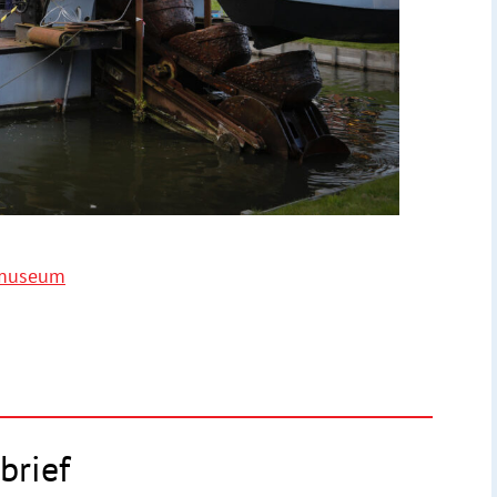
emuseum
brief