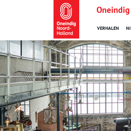
Oneindig
VERHALEN
N