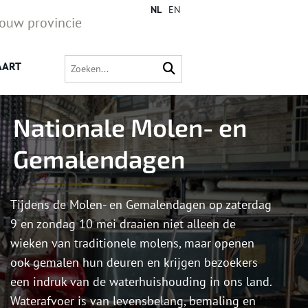
NL
EN
jouw provincie
AART
Nationale Molen- en
Gemalendagen
Tijdens de Molen- en Gemalendagen op zaterdag
9 en zondag 10 mei draaien niet alleen de
wieken van traditionele molens, maar openen
ook gemalen hun deuren en krijgen bezoekers
een indruk van de waterhuishouding in ons land.
Waterafvoer is van levensbelang, bemaling en