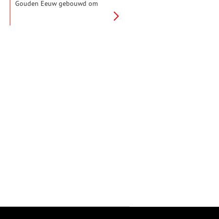
Gouden Eeuw gebouwd om
water weg te pompen naar de
Zuiderzee. De molen is
tegenwoordig nog steeds in
gebruik.