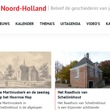
 Noord-Holland
Beleef de geschiedenis van 
IEUWS
KALENDER
THEMA’S
UITAGENDA
VIDEO’S
K
e Martinuskerk en de zeeslag
Het Raadhuis van
p het Hoornse Hop
Schellinkhout
e Martinuskerk in
Het Raadhuis van Schellinkhout
chellinkhout is de afgelopen
is een bijzonder achttiende-