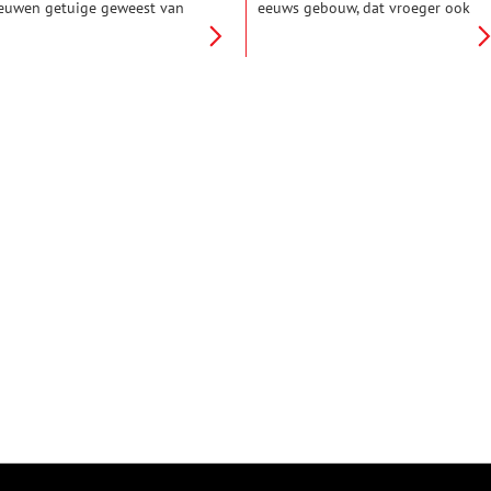
euwen getuige geweest van
eeuws gebouw, dat vroeger ook
ijzondere historische
dienst deed als waag.
ebeurtenissen, zoals een
Tegenwoordig heeft het de
eeslag op de Zuiderzee. De
functie van bibliotheek
erk, een Provinciaal Monument,
gekregen.
ordt momenteel herbestemd
oor BOEi.