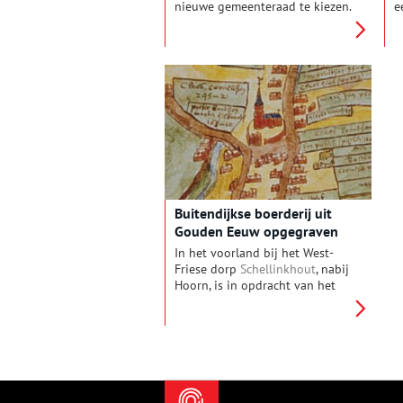
nieuwe gemeenteraad te kiezen.
e
Reden genoeg voor een
b
rondgang langs een aantal
g
Noord-Hollandse gemeenten.
z
Van een baby die mag stemmen
k
tot een baron die opkomt voor
w
de boeren: wij hebben de
d
leukste verkiezingsberichten
van de afgelopen zeventig jaar
voor je op een rijtje gezet.
Buitendijkse boerderij uit
Gouden Eeuw opgegraven
In het voorland bij het West-
Friese dorp
Schellinkhout
, nabij
Hoorn, is in opdracht van het
Hoogheemraadschap Hollands
Noorderkwartier door
Archeologie West-Friesland een
grote boerderij uit de
zestiende-zeventiende eeuw
opgegraven. De boerderij is
bijzonder omdat deze buiten de