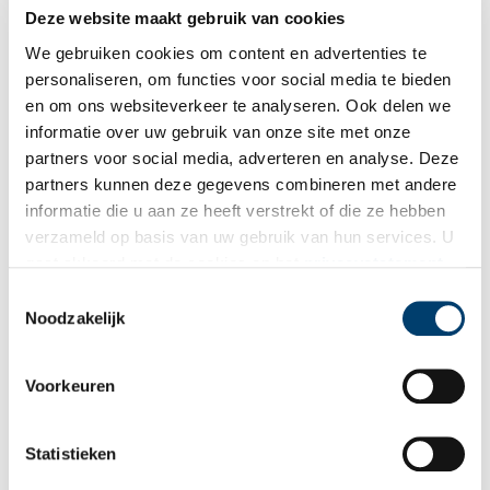
Deze website maakt gebruik van cookies
Japans lakwerk om bij weg te dromen
We gebruiken cookies om content en advertenties te
Naast
grote papieren kunstwerken
, waar we eerder aandacht
aan schonken, bestaat de zomertentoonstelling van het
personaliseren, om functies voor social media te bieden
Rijksmuseum uit Modern Japans Lak. Te zien zijn zo’n zeventig
en om ons websiteverkeer te analyseren. Ook delen we
vaak schitterend bewerkte schrijfdozen en andere
informatie over uw gebruik van onze site met onze
opbergdozen van hout, die met soms tientallen flinterdunne
laagjes lak zijn versierd. De kunstvorm is ingebed in een lange
partners voor social media, adverteren en analyse. Deze
traditie, waarbij kunstenaars uit Oost en West zich door
partners kunnen deze gegevens combineren met andere
elkaars werk lieten inspireren.
informatie die u aan ze heeft verstrekt of die ze hebben
verzameld op basis van uw gebruik van hun services. U
gaat akkoord met de cookies en het
privacystatement
als u onze website blijft gebruiken.
Toestemmingsselectie
Noodzakelijk
De zware strijd om Indonesische onafhankelijkheid
Voorkeuren
De nieuwe tentoonstelling Revolusi! In het Rijksmuseum heeft
de Indonesische Onafhankelijkheidsoorlog (1945-1949) weer
volop onder de aandacht gebracht. Het was een ongelijke
Statistieken
strijd, waarbij vooral aan Indonesische zijde veel slachtoffers
vielen. Niet voor niets heeft deze periode bij hen soms diepe