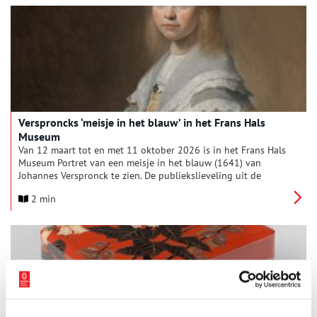
Versproncks ‘meisje in het blauw’ in het Frans Hals
Museum
Van 12 maart tot en met 11 oktober 2026 is in het Frans Hals
Museum Portret van een meisje in het blauw (1641) van
Johannes Verspronck te zien. De publiekslieveling uit de
collectie van het Rijksmuseum Amsterdam krijgt gezelschap
2 min
van de twee portretten van haar hoogstwaarschijnlijke ouders,
afkomstig uit Rijksmuseum Twenthe. Het is voor het eerst sinds
1979 dat de drie portretten weer samen in Haarlem te zien
zijn. In de focuspresentatie Het raadsel van het meisje in het
blauw gaat het museum op zoek naar de identiteit van het
drietal, die tot op heden onbekend is.