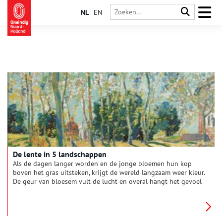
NL
EN
De lente in 5 landschappen
Als de dagen langer worden en de jonge bloemen hun kop
boven het gras uitsteken, krijgt de wereld langzaam weer kleur.
De geur van bloesem vult de lucht en overal hangt het gevoel
van een nieuw begin. De lente heeft kunstenaars altijd al
geïnspireerd. In deze vijf schilderijen zie je hoe zij het voorjaar
vastlegden: soms uitbundig en vol leven, soms juist rustig en
verstild — maar altijd even fris en kleurrijk.