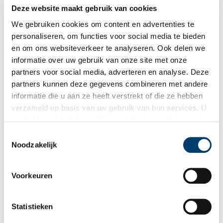
Deze website maakt gebruik van cookies
Hip & Happening in het 17e-eeuwse Amsterdam
We gebruiken cookies om content en advertenties te
Gouden bergen, een tolerante atmosfeer en een schitterende
grachtengordel: al in de zeventiende eeuw is Amsterdam ‘the
personaliseren, om functies voor social media te bieden
place to be’. De stad bruist van levenslust en ontpopt zich tot
en om ons websiteverkeer te analyseren. Ook delen we
een zeer populaire reisbestemming. Wat was er tijdens een
informatie over uw gebruik van onze site met onze
bezoek aan de hoofdstad van 400 jaar geleden het bezoeken
zeker waard?
partners voor social media, adverteren en analyse. Deze
partners kunnen deze gegevens combineren met andere
informatie die u aan ze heeft verstrekt of die ze hebben
verzameld op basis van uw gebruik van hun services. U
gaat akkoord met de cookies en het
privacystatement
als u onze website blijft gebruiken.
Toestemmingsselectie
Noodzakelijk
Oud Valkeveen bij Naarden
Voorkeuren
Oud Valkeveen is tegenwoordig een bekend attractiepark voor
kinderen. Het speelpark ligt ten noordoosten van Naarden,
dicht aan het Gooimeer. De plek is al heel oud; het ontstaan
Statistieken
ervan gaat ongeveer vier eeuwen terug. Na de komst van de
trein in de negentiende eeuw werd het een geliefde attractie.