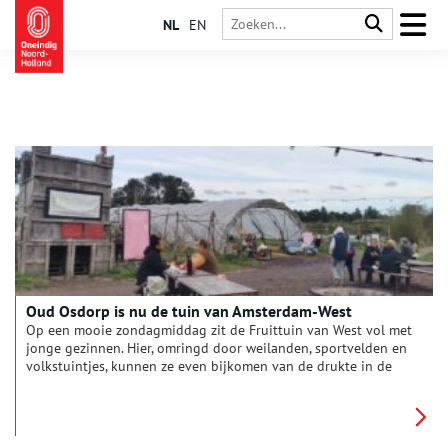
NL
EN
Oud Osdorp is nu de tuin van Amsterdam-West
Op een mooie zondagmiddag zit de Fruittuin van West vol met
jonge gezinnen. Hier, omringd door weilanden, sportvelden en
volkstuintjes, kunnen ze even bijkomen van de drukte in de
hoofdstad. Wat ze niet weten, is dat dit groene stukje van de
Osdorper Binnenpolder een van de laatste oorspronkelijke
veenweidelandschappen is onder de rook van Amsterdam. Een
landschap dat al eeuwenlang min of meer hetzelfde is, maar de