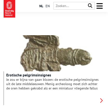
NL
EN
Erotische pelgrimsinsignes
Je zou er bijna van gaan blozen: de erotische pelgrimsinsignes
uit de late middeleeuwen. Menig archeoloog moet zich achter
de oren hebben gekrabd als er een miniatuur vliegende fallus
of vulva op stelten uit de modder tevoorschijn kwam. Het is
lastig voor te stellen dat deze fantasierijke tinnen speldjes op
de kleding werd gedragen van streng gelovige middeleeuwers.
Wat betekenen deze profane insignes en hoe werden ze