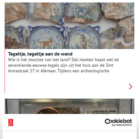
gemaakt?
Tegeltje, tegeltje aan de wand
Wie is het mooiste van het land? Dat moeten haast wel de
zeventiende-eeuwse tegels zijn uit het huis aan de Sint
Annastraat 27 in Alkmaar. Tijdens een archeologische
opgraving in 2021 werden er hier een enorme hoeveelheid
tegels en scherven gevonden. Archeologen Nancy de Jong-
Lambregts, Rob Roedema en Peter Bitter stonden versteld van
de kleurenpracht en de bijzondere voorstellingen. In deze
periode werden met name plinten, vuurplaatsen en keukens
betegeld. Dat maakt de vindplaats, in een kleine kelder onder
een bedstede, extra raadselachtig…