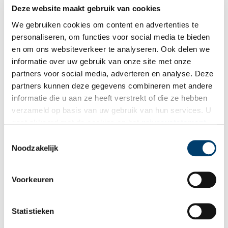
Deze website maakt gebruik van cookies
Forbo Flooring: Schotse uitvinding wordt door ‘de Lum’
We gebruiken cookies om content en advertenties te
geperfectioneerd
personaliseren, om functies voor social media te bieden
Aan het eind van de negentiende eeuw loopt de vraag naar
lijnolie en zeildoek sterk terug. De opmars van petroleum als
en om ons websiteverkeer te analyseren. Ook delen we
brandstof en de opkomst van stoomschepen vormen een
informatie over uw gebruik van onze site met onze
gevaar voor het voortbestaan van de rolrederij voor zeildoek
partners voor social media, adverteren en analyse. Deze
en de lijnoliemolen van de familie Kaars Sijpestein. Een
Schotse uitvinding betekent echter de redding voor de
partners kunnen deze gegevens combineren met andere
familieonderneming. Honderdzestien jaar later verlaten nog
informatie die u aan ze heeft verstrekt of die ze hebben
dagelijks enorme rollen linoleum de Forbo Flooring fabriek in
verzameld op basis van uw gebruik van hun services. U
Assendelft.
gaat akkoord met de cookies en het
privacystatement
als u onze website blijft gebruiken.
Toestemmingsselectie
Noodzakelijk
Crown Van Gelder: van couranten naar
Voorkeuren
papierspecialiteiten
Pieter Smidt van Gelder heeft al een papierfabriek in Wormer
(1783) als het hem lukt om rotatiepapier voor kranten te
Statistieken
maken. Het water in de Zaanstreek is echter niet goed genoeg,
zodat hij in 1895 in Velsen, aan de noordzijde van het dan nog