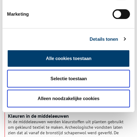
Marketing
Herrie maken en uitslapers plagen
Zo vroeg mogelijk zo veel mogelijk herrie maken en uitslapers
plagen: dat is Luilak, een eeuwenoude traditie die je in grote
delen van Noord-Holland terugziet.
Details tonen
Alle cookies toestaan
Selectie toestaan
Alleen noodzakelijke cookies
Kleuren in de middeleeuwen
In de middeleeuwen werden kleurstoffen uit planten gebruikt
om gekleurd textiel te maken. Archeologische vondsten laten
zien dat al vanaf de bronstijd schapenwol werd geverfd. De