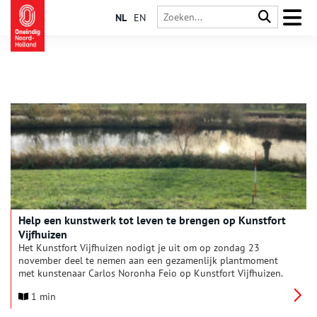
NL
EN
Help een kunstwerk tot leven te brengen op Kunstfort
Vijfhuizen
Het Kunstfort Vijfhuizen nodigt je uit om op zondag 23
november deel te nemen aan een gezamenlijk plantmoment
met kunstenaar Carlos Noronha Feio op Kunstfort Vijfhuizen.
We planten samen tulpenbollen in de letters van het eerder
1 min
uitgegraven woord ‘HELING’. Iedereen is welkom om mee te
doen!