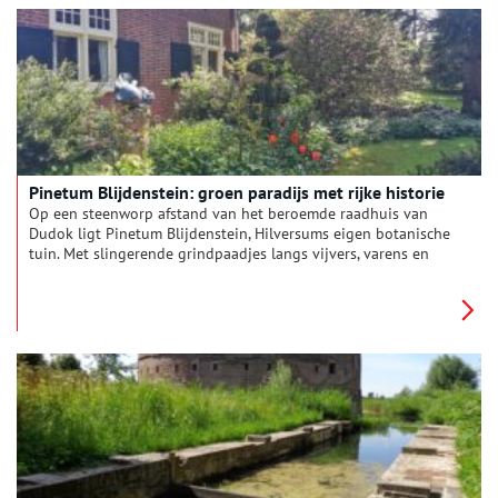
Pinetum Blijdenstein: groen paradijs met rijke historie
Op een steenworp afstand van het beroemde raadhuis van
Dudok ligt Pinetum Blijdenstein, Hilversums eigen botanische
tuin. Met slingerende grindpaadjes langs vijvers, varens en
coniferen is de tuin een oase van rust in de drukke mediastad.
’s Zomers bieden de hoge boomkronen verkoeling, terwijl je ’s
winters kunt opwarmen in de tropische kas – en dat al sinds
1880. Een stukje groen met een bijzondere geschiedenis.