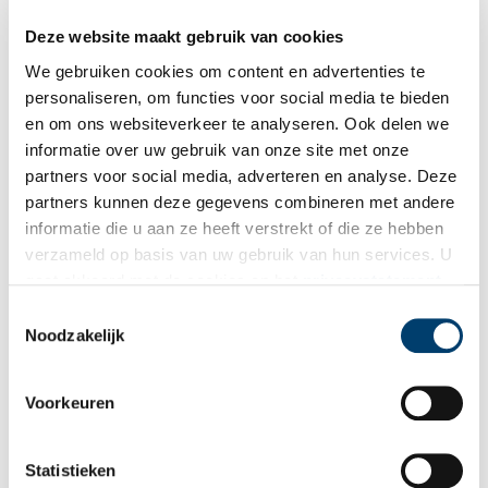
Ondernemersfonds Enkhuizen, veranderd in een groene oase.
Deze website maakt gebruik van cookies
We gebruiken cookies om content en advertenties te
personaliseren, om functies voor social media te bieden
en om ons websiteverkeer te analyseren. Ook delen we
informatie over uw gebruik van onze site met onze
partners voor social media, adverteren en analyse. Deze
partners kunnen deze gegevens combineren met andere
Ge­ma­len luis met pis? Kleu­ri­ge kle­ding uit de tui­nen van
informatie die u aan ze heeft verstrekt of die ze hebben
het Mui­der­slot
verzameld op basis van uw gebruik van hun services. U
Drama! Op dit schilderij uit de collectie van het Muiderslot is
gaat akkoord met de cookies en het
privacystatement
de slotscène van Lucelle te zien – een toneelstuk geschreven
als u onze website blijft gebruiken.
door Gerbrand Adriaenszoon Bredero. Net zoals Romeo en Julia
Toestemmingsselectie
zijn de hoofdrolspelers Lucelle en Ascagnes ‘star-crossed
Noodzakelijk
lovers’. Naast de afgebeelde scène, valt de kleur van de kleding
op. De rode broek, het goud-gele jak, de roze cape…
Voorkeuren
Statistieken