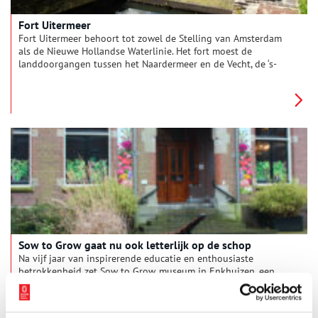
Fort Uitermeer
Fort Uitermeer behoort tot zowel de Stelling van Amsterdam
als de Nieuwe Hollandse Waterlinie. Het fort moest de
landdoorgangen tussen het Naardermeer en de Vecht, de ‘s-
Gravelandsevaart met weg en de spoorweg Amsterdam –
Amersfoort beschermen.
Sow to Grow gaat nu ook letterlijk op de schop
Na vijf jaar van inspirerende educatie en enthousiaste
betrokkenheid zet Sow to Grow, museum in Enkhuizen, een
opmerkelijke stap vooruit. Niet alleen ondergaan de
binnenruimtes van het museum een innovatieve upgrade, maar
1 min
ook de buitentuin wordt, met de steun van Stichting