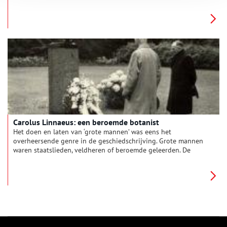
meest gebruikte kleuren waren blauw, rood, geel, bruin en
groen.
Carolus Linnaeus: een beroemde botanist
Het doen en laten van ‘grote mannen’ was eens het
overheersende genre in de geschiedschrijving. Grote mannen
waren staatslieden, veldheren of beroemde geleerden. De
Zweedse plantkundige Linnaeus behoort zonder twijfel tot
deze laatste groep. We weten daarom betrekkelijk veel over
hem. Linnaeus bracht drie jaar van zijn leven door in
Nederland, op de buitenplaats De Hartekamp.