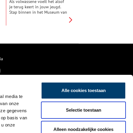
Als volwassene voelt het alsof
je terug keert in jouw jeugd.
Stap binnen in het Museum van
de 20e Eeuw en je bent terug in
de tijd. Jouw tijd.
ia
Alle cookies toestaan
al media te
 van onze
Selectie toestaan
deze gegevens
 op basis van
 u onze
Alleen noodzakelijke cookies