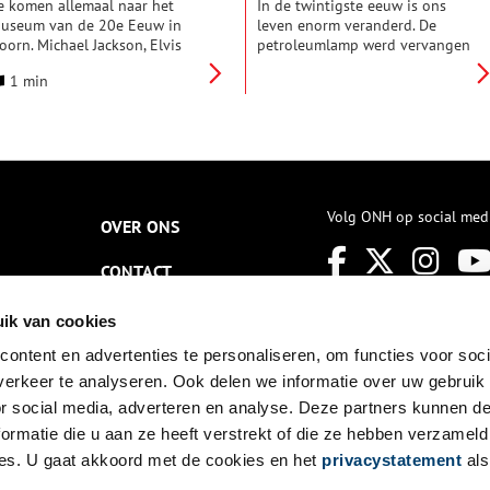
leding te zien. Barbie heeft
150 jaar telefonie.
e komen allemaal naar het
In de twintigste eeuw is ons
eer dan 200 carrières gehad,
useum van de 20e Eeuw in
leven enorm veranderd. De
an dierenarts en astronaut tot
oorn. Michael Jackson, Elvis
petroleumlamp werd vervangen
opster en president.
resley, Barack Obama en Marco
door elektrische verlichting, de
1 min
an Basten. Samen met nog veel
familiebedstee door een
ndere bekende figuren uit de
kingsize boxspring en de
orige eeuw. Gebouwd van
houten poepdoos door een luxe
EGO. Door leraar Daniël
badkamer met warme
onsen die dankzij veel
inloopdouche. Hoe woonde een
rtikelen in kranten en een item
gemiddeld Nederlands gezin
n het Jeugdjournaal nu ook zelf
aan het begin van de vorige
Volg ONH op social med
ekend is. Want zijn leerlingen
eeuw? En hoe veranderde het
OVER ONS
eren dankzij de minifiguurtjes
naoorlogse wooncomfort ons
eel veel over de geschiedenis
dagelijks leven? Reis met ons
CONTACT
an de wereld.
mee langs een eeuw
woongeschiedenis.
NIEUWSBRIEF
ik van cookies
ontent en advertenties te personaliseren, om functies voor soci
DISCLAIMER
erkeer te analyseren. Ook delen we informatie over uw gebruik
PRIVACY
or social media, adverteren en analyse. Deze partners kunnen 
ormatie die u aan ze heeft verstrekt of die ze hebben verzameld
TOEGANKELIJKHEID
es. U gaat akkoord met de cookies en het
privacystatement
als