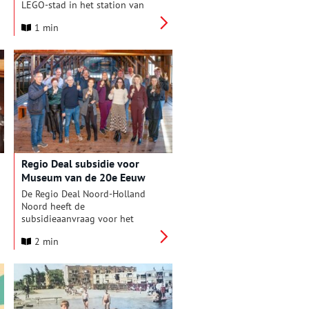
LEGO-stad in het station van
Hoorn heeft speciaal voor het
1 min
wereldkampioenschap een
spectaculair WK-stadion
gebouwd, compleet met
enthousiaste supporters,
vlaggen, tribunes en een
sfeervolle voetbalarena.
Regio Deal subsidie voor
Museum van de 20e Eeuw
De Regio Deal Noord-Holland
Noord heeft de
subsidieaanvraag voor het
project ‘Verbonden in
2 min
Verscheidenheid’ goedgekeurd
met een bedrag van € 1,2
miljoen. Daarmee ontvangt een
samenwerkingsverband van
twaalf middelgrote musea,
waaronder het Museum van de