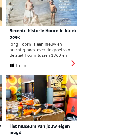
20e Eeuw in Hoorn, een
financiële bijdrage om intensief
samen te werken aan educatie,
inclusie, duurzaamheid,
digitalisering en gezamenlijke
Recente historie Hoorn in kloek
zichtbaarheid.
boek
Jong Hoorn is een nieuw en
prachtig boek over de groei van
de stad Hoorn tussen 1960 en
2010. Met maar liefst ruim 400
1 min
pagina’s op LP-formaat, veel
foto’s en kaarten.
w
Het museum van jouw eigen
jeugd