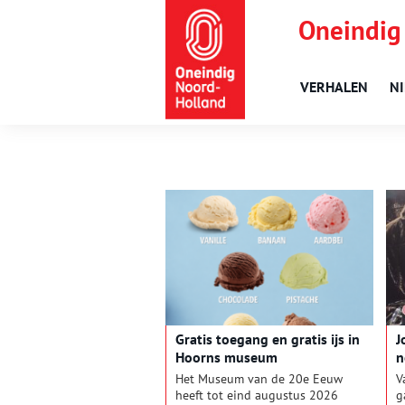
Oneindig
VERHALEN
N
Gratis toegang en gratis ijs in
J
Hoorns museum
n
Het Museum van de 20e Eeuw
V
heeft tot eind augustus 2026
g