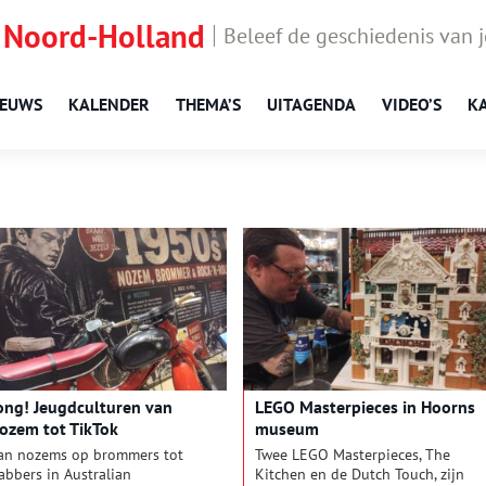
 Noord-Holland
Beleef de geschiedenis van 
IEUWS
KALENDER
THEMA’S
UITAGENDA
VIDEO’S
K
ong! Jeugdculturen van
LEGO Masterpieces in Hoorns
ozem tot TikTok
museum
an nozems op brommers tot
Twee LEGO Masterpieces, The
abbers in Australian
Kitchen en de Dutch Touch, zijn